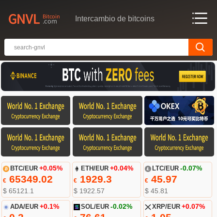
Intercambio de bitcoins
BTC/EUR
+0.05%
ETH/EUR
+0.04%
LTC/EUR
-0.07%
65349.02
1929.3
45.97
€
€
€
$ 65121.1
$ 1922.57
$ 45.81
ADA/EUR
+0.1%
SOL/EUR
-0.02%
XRP/EUR
+0.07%