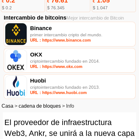
0.2
76.61
1.05
€
€
€
$ 0.2
$ 76.345
$ 1.047
Intercambio de bitcoins
Mejor intercambio de Bitcoin
Binance
primer intercambio cripto del mundo.
URL：https://www.binance.com
OKX
criptointercambio fundado en 2014.
URL：https://www.okx.com
Huobi
criptointercambio fundado en 2013.
URL：https://www.huobi.com
Casa
>
cadena de bloques
>
Info
El proveedor de infraestructura
Web3, Ankr, se unirá a la nueva capa