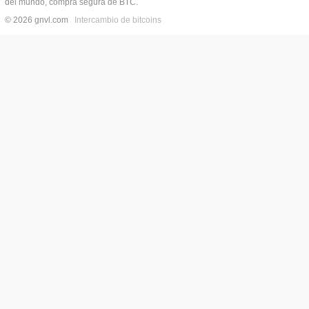
del mundo, compra segura de BTC.
© 2026 gnvl.com
Intercambio de bitcoins