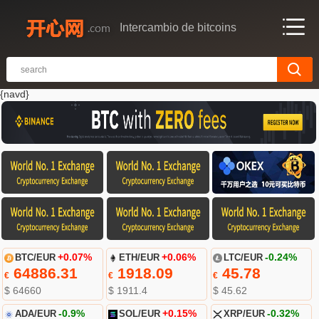
Intercambio de bitcoins
{navd}
BTC/EUR
+0.07%
ETH/EUR
+0.06%
LTC/EUR
-0.24%
64886.31
1918.09
45.78
€
€
€
$ 64660
$ 1911.4
$ 45.62
ADA/EUR
-0.9%
SOL/EUR
+0.15%
XRP/EUR
-0.32%