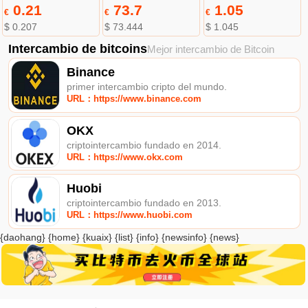
0.21
73.7
1.05
€
€
€
$ 0.207
$ 73.444
$ 1.045
Intercambio de bitcoins
Mejor intercambio de Bitcoin
Binance
primer intercambio cripto del mundo.
URL：https://www.binance.com
OKX
criptointercambio fundado en 2014.
URL：https://www.okx.com
Huobi
criptointercambio fundado en 2013.
URL：https://www.huobi.com
{daohang} {home} {kuaix} {list} {info} {newsinfo} {news}