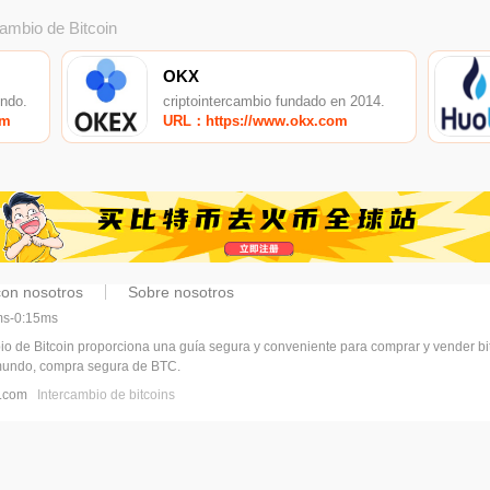
cambio de Bitcoin
OKX
undo.
criptointercambio fundado en 2014.
om
URL：https://www.okx.com
con nosotros
Sobre nosotros
5ms-0:15ms
bio de Bitcoin proporciona una guía segura y conveniente para comprar y vender b
 mundo, compra segura de BTC.
vl.com
Intercambio de bitcoins