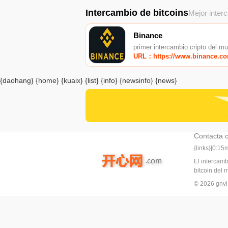
Intercambio de bitcoins
Mejor inter
Binance
primer intercambio cripto del m
URL：https://www.binance.c
{daohang} {home} {kuaix} {list} {info} {newsinfo} {news}
Contacta 
{links}[0:1
El intercam
bitcoin del
© 2026 gn