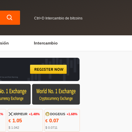
Ctrl+D Intercambio de bitcoins
rsión
Intercambio
1%
XRP/EUR
+1.48%
DOGE/US
+1.68%
1.05
0.07
€
€
$ 1.042
$ 0.0711