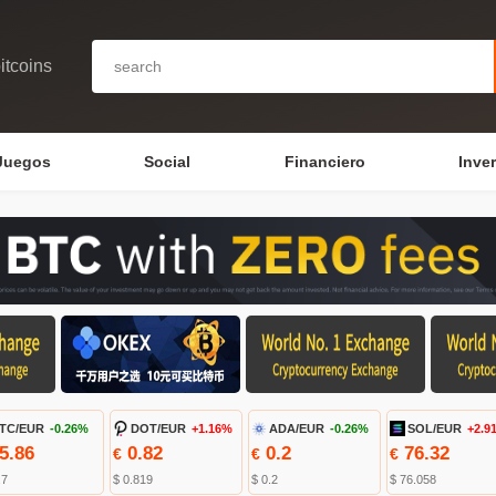
itcoins
Juegos
Social
Financiero
Inve
TC/EUR
-0.26%
DOT/EUR
+1.16%
ADA/EUR
-0.26%
SOL/EUR
+2.9
5.86
0.82
0.2
76.32
€
€
€
.7
$ 0.819
$ 0.2
$ 76.058