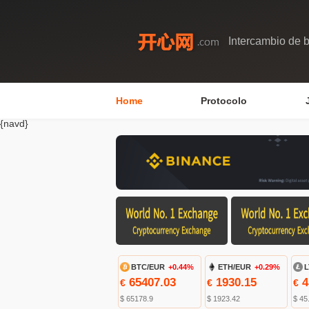
Intercambio de b
Home
Protocolo
{navd}
BTC/EUR
+0.44%
ETH/EUR
+0.29%
L
65407.03
1930.15
4
€
€
€
$ 65178.9
$ 1923.42
$ 45