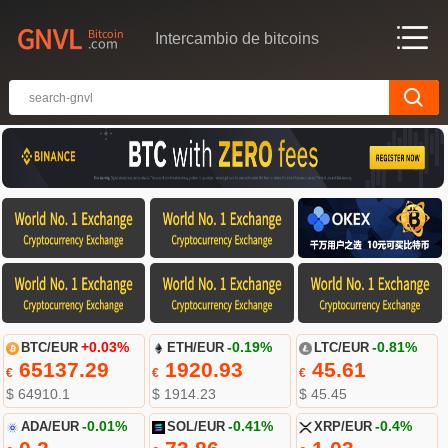
Intercambio de bitcoins
BTC/EUR
+0.03%
ETH/EUR
-0.19%
LTC/EUR
-0.81%
65137.29
1920.93
45.61
€
€
€
$ 64910.1
$ 1914.23
$ 45.45
ADA/EUR
-0.01%
SOL/EUR
-0.41%
XRP/EUR
-0.4%