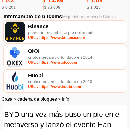
0.2
73.86
1.03
€
€
€
$ 0.201
$ 73.605
$ 1.023
Intercambio de bitcoins
Mejor intercambio de Bitcoin
Binance
primer intercambio cripto del mundo.
URL：https://www.binance.com
OKX
criptointercambio fundado en 2014.
URL：https://www.okx.com
Huobi
criptointercambio fundado en 2013.
URL：https://www.huobi.com
Casa
>
cadena de bloques
>
Info
BYD una vez más puso un pie en el
metaverso y lanzó el evento Han