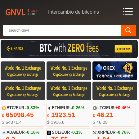
Intercambio de bitcoins
BTC/EUR
-0.33%
ETH/EUR
-0.26%
LTC/EUR
+0.46%
65098.45
1923.51
46.21
€
€
€
$ 64871.4
$ 1916.8
$ 46.05
ADA/EUR
-0.18%
SOL/EUR
-0.1%
XRP/EUR
-0.78%