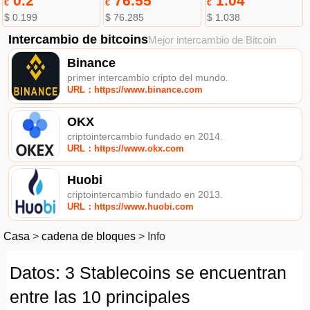
0.2
76.55
1.04
€
€
€
$ 0.199
$ 76.285
$ 1.038
Intercambio de bitcoins
Mejor intercambio de Bitcoin
Binance
primer intercambio cripto del mundo.
URL：https://www.binance.com
OKX
criptointercambio fundado en 2014.
URL：https://www.okx.com
Huobi
criptointercambio fundado en 2013.
URL：https://www.huobi.com
Casa
>
cadena de bloques
>
Info
Datos: 3 Stablecoins se encuentran
entre las 10 principales