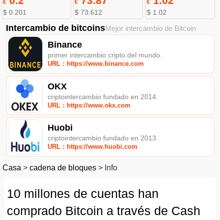
0.2
73.87
1.02
€
€
€
$ 0.201
$ 73.612
$ 1.02
Intercambio de bitcoins
Mejor intercambio de Bitcoin
Binance
primer intercambio cripto del mundo.
URL：https://www.binance.com
OKX
criptointercambio fundado en 2014.
URL：https://www.okx.com
Huobi
criptointercambio fundado en 2013.
URL：https://www.huobi.com
Casa
>
cadena de bloques
>
Info
10 millones de cuentas han
comprado Bitcoin a través de Cash