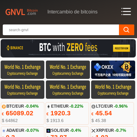
Intercambio de bitcoins
BTC/EUR
-0.04%
ETH/EUR
-0.22%
LTC/EUR
-0.96%
65089.02
1920.3
45.54
€
€
€
$ 64862
$ 1913.6
$ 45.38
ADA/EUR
-0.07%
SOL/EUR
-0.4%
XRP/EUR
-0.7%