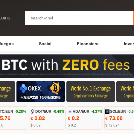
coins
Juegos
Social
Financiero
Inve
TC/EUR
-0.28%
DOT/EUR
-0.49%
ADA/EUR
-4.37%
SOL/EUR
-0.
5.76
0.82
0.2
73.08
€
€
€
.6
$ 0.82
$ 0.2
$ 72.824