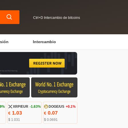
Ctrl+D Intercambio de bitcoins
rsión
Intercambio
69%
XRP/EUR
-1.63%
DOGE/US
+0.1%
1.03
0.07
€
€
$ 1.031
$ 0.0691