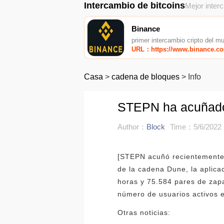
Intercambio de bitcoins
Mejor inter
Binance
primer intercambio cripto del m
URL：https://www.binance.c
Casa
>
cadena de bloques
>
Info
STEPN ha acuñado 
Author：
Block
Time：5/6/2022 
[STEPN acuñó recientemente 
de la cadena Dune, la aplic
horas y 75.584 pares de zapa
número de usuarios activos e
Otras noticias: