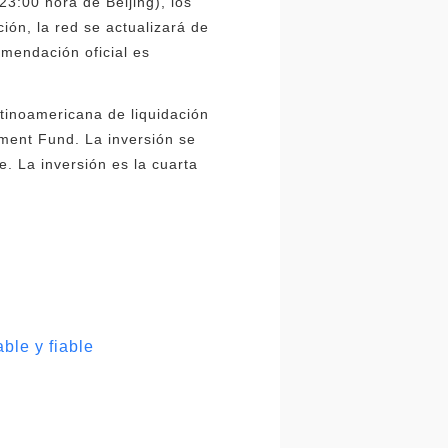
(23:00 hora de Beijing), los
ción, la red se actualizará de
omendación oficial es
atinoamericana de liquidación
pment Fund. La inversión se
. La inversión es la cuarta
ble y fiable