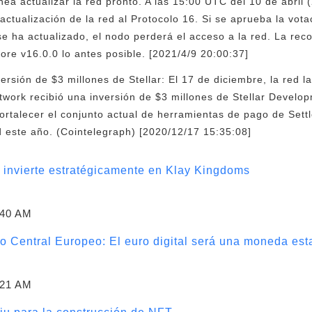
lanea actualizar la red pronto. A las 15:00 UTC del 10 de abril 
actualización de la red al Protocolo 16. Si se aprueba la vota
se ha actualizado, el nodo perderá el acceso a la red. La rec
Core v16.0.0 lo antes posible. [2021/4/9 20:00:37]
ersión de $3 millones de Stellar: El 17 de diciembre, la red l
etwork recibió una inversión de $3 millones de Stellar Develo
rtalecer el conjunto actual de herramientas de pago de Settle
 este año. (Cointelegraph) [2020/12/17 15:35:08]
invierte estratégicamente en Klay Kingdoms
:40 AM
o Central Europeo: El euro digital será una moneda esta
:21 AM