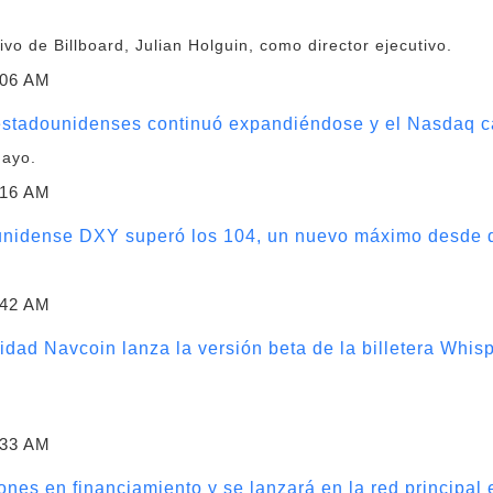
o
ivo de Billboard, Julian Holguin, como director ejecutivo.
:06 AM
 estadounidenses continuó expandiéndose y el Nasdaq 
mayo.
:16 AM
dounidense DXY superó los 104, un nuevo máximo desde 
:42 AM
dad Navcoin lanza la versión beta de la billetera Whis
:33 AM
nes en financiamiento y se lanzará en la red principal