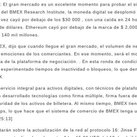
 El gran mercado es un excelente momento para probar el si
s del BMEX Research Institute, la moneda digital se desplom
 vez cayó por debajo de los $30 000 , con una caída en 24 h
 de dólares. Ethereum cayó por debajo de la marca de $ 2,00
 140 mil millones.
EX, dijo que cuando llegue el gran mercado, el volumen de n
s emociones de los comerciantes. En ese momento, será el 
ema de la plataforma de negociación. . En esta ronda de cond
 experimentado tiempos de inactividad o bloqueos, lo que de
X.
rvicio integral para activos digitales, con técnicos de plat
 desarrollado tecnologías como firma múltiple, firma fuera de
uridad de los activos de billetera. Al mismo tiempo, BMEX ti
ps, lo que hace que el sistema de comercio de BMEX tenga u
25:13]
tarán sobre la actualización de la red al protocolo 16: Jinse