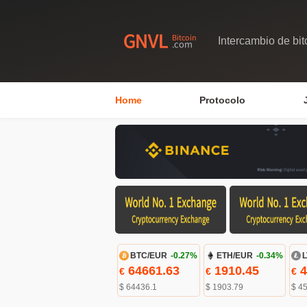
Intercambio de bit
Home
Protocolo
BTC/EUR
-0.27%
ETH/EUR
-0.34%
L
64661.63
1910.45
4
€
€
€
$ 64436.1
$ 1903.79
$ 45