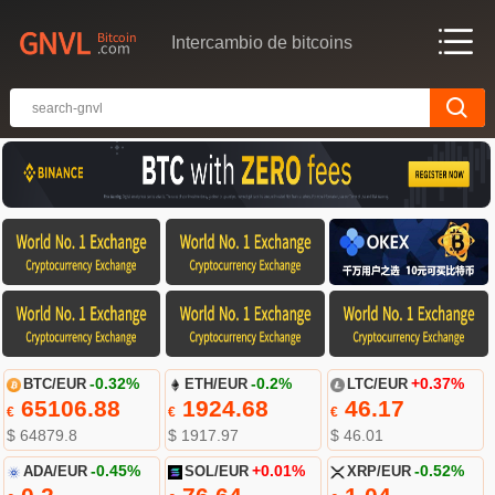
Intercambio de bitcoins
BTC/EUR
-0.32%
ETH/EUR
-0.2%
LTC/EUR
+0.37%
65106.88
1924.68
46.17
€
€
€
$ 64879.8
$ 1917.97
$ 46.01
ADA/EUR
-0.45%
SOL/EUR
+0.01%
XRP/EUR
-0.52%