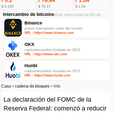
0.2
76.64
1.04
€
€
€
$ 0.199
$ 76.37
$ 1.04
Intercambio de bitcoins
Mejor intercambio de Bitcoin
Binance
primer intercambio cripto del mundo.
URL：https://www.binance.com
OKX
criptointercambio fundado en 2014.
URL：https://www.okx.com
Huobi
criptointercambio fundado en 2013.
URL：https://www.huobi.com
Casa
>
cadena de bloques
>
Info
La declaración del FOMC de la
Reserva Federal: comenzó a reducir