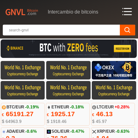
Intercambio de bitcoins
BTC/EUR
-0.19%
ETH/EUR
-0.18%
LTC/EUR
+0.28%
65191.27
1925.17
46.13
€
€
€
$ 64963.9
$ 1918.46
$ 45.97
ADA/EUR
-0.6%
SOL/EUR
-0.47%
XRP/EUR
-0.63%