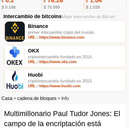
0.2
76.26
1.04
€
€
€
$ 0.198
$ 75.999
$ 1.039
Intercambio de bitcoins
Mejor intercambio de Bitcoin
Binance
primer intercambio cripto del mundo.
URL：https://www.binance.com
OKX
criptointercambio fundado en 2014.
URL：https://www.okx.com
Huobi
criptointercambio fundado en 2013.
URL：https://www.huobi.com
Casa
>
cadena de bloques
>
Info
Multimillonario Paul Tudor Jones: El
campo de la encriptación está