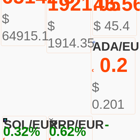
1921.05
45.5
$
$
$ 45.4
64915.1
1914.35
ADA/E
0.2
€
$
0.201
-
-
SOL/EUR
XRP/EUR
0.32%
0.62%
€
€