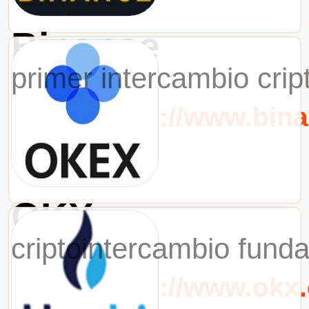
Binance
primer intercambio cri
URL：https://www.bin
OKX
criptointercambio fund
URL：https://www.okx