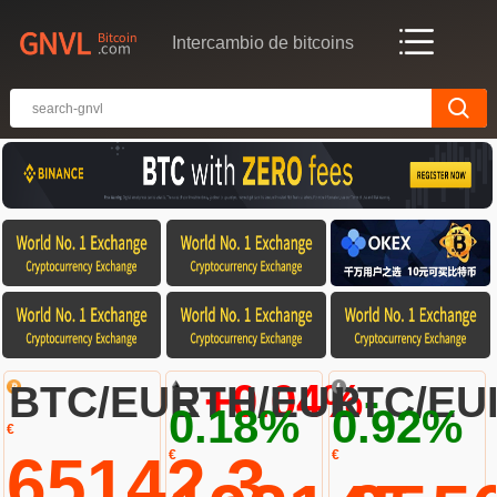
Intercambio de bitcoins
+0.04%
-
BTC/EUR
ETH/EUR
LTC/EU
0.18%
0.92%
€
65142.3
€
€