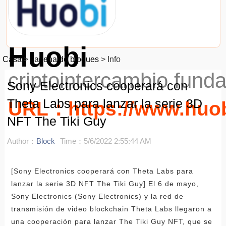
Huobi
Casa
>
cadena de bloques
>
Info
criptointercambio fund
Sony Electronics cooperará con
Theta Labs para lanzar la serie 3D
URL：https://www.huo
NFT The Tiki Guy
Author：
Block
Time：5/6/2022 2:55:44 AM
[Sony Electronics cooperará con Theta Labs para
lanzar la serie 3D NFT The Tiki Guy] El 6 de mayo,
Sony Electronics (Sony Electronics) y la red de
transmisión de video blockchain Theta Labs llegaron a
una cooperación para lanzar The Tiki Guy NFT, que se