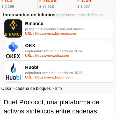
0.2
76.58
1.04
€
€
€
$ 0.199
$ 76.316
$ 1.037
Intercambio de bitcoins
Mejor intercambio de Bitcoin
Binance
primer intercambio cripto del mundo.
URL：https://www.binance.com
OKX
criptointercambio fundado en 2014.
URL：https://www.okx.com
Huobi
criptointercambio fundado en 2013.
URL：https://www.huobi.com
Casa
>
cadena de bloques
>
Info
Duet Protocol, una plataforma de
activos sintéticos entre cadenas,