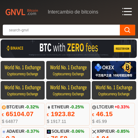
Intercambio de bitcoins
BTC/EUR
-0.32%
ETH/EUR
-0.25%
LTC/EUR
+0.33%
65104.07
1923.82
46.15
€
€
€
$ 64877
$ 1917.11
$ 45.99
ADA/EUR
-0.37%
SOL/EUR
-0.06%
XRP/EUR
-0.85%