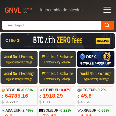
Intercambio de bitcoins
BTC/EUR
-0.08%
ETH/EUR
+0.07%
LTC/EUR
-0.2%
64785.16
1918.29
45.8
€
€
€
$ 64559.2
$ 1911.6
$ 45.64
ADA/EUR
-2.46%
SOL/EUR
-0.22%
XRP/EUR
-0.66%