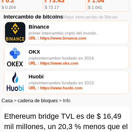
0.2
73.43
1.04
€
€
€
$ 0.204
$ 73.17
$ 1.041
Intercambio de bitcoins
Mejor intercambio de Bitcoin
Binance
primer intercambio cripto del mundo.
URL：https://www.binance.com
OKX
criptointercambio fundado en 2014.
URL：https://www.okx.com
Huobi
criptointercambio fundado en 2013.
URL：https://www.huobi.com
Casa
>
cadena de bloques
>
Info
Ethereum bridge TVL es de $ 16,49
mil millones, un 20,3 % menos que el