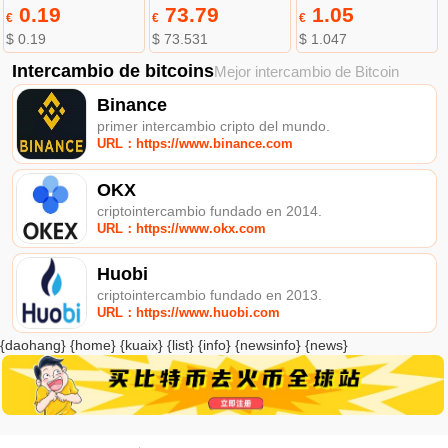
0.19
73.79
1.05
€
€
€
$ 0.19
$ 73.531
$ 1.047
Intercambio de bitcoins
Mejor intercambio de Bitcoin
Binance
primer intercambio cripto del mundo.
URL：https://www.binance.com
OKX
criptointercambio fundado en 2014.
URL：https://www.okx.com
Huobi
criptointercambio fundado en 2013.
URL：https://www.huobi.com
{daohang} {home} {kuaix} {list} {info} {newsinfo} {news}