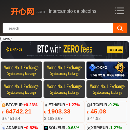
Intercambio de bitcoins
{navd}
BTC/EUR
+0.23%
ETH/EUR
+1.27%
LTC/EUR
-0.2%
64742.21
1903.33
45.08
€
€
€
$ 64516.4
$ 1896.69
$ 44.92
ADA/EUR
+0.52%
SOL/EUR
-0.63%
XRP/EUR
-1.27%