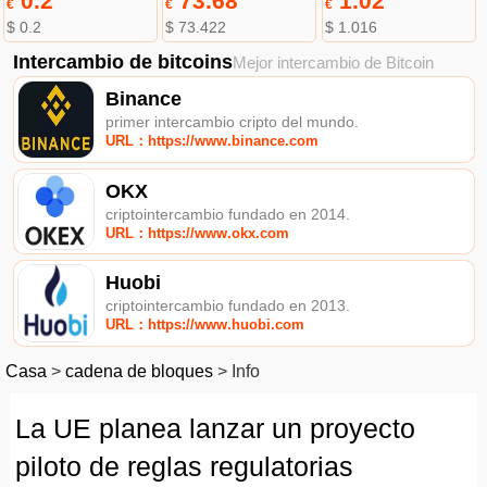
0.2
73.68
1.02
€
€
€
$ 0.2
$ 73.422
$ 1.016
Intercambio de bitcoins
Mejor intercambio de Bitcoin
Binance
primer intercambio cripto del mundo.
URL：https://www.binance.com
OKX
criptointercambio fundado en 2014.
URL：https://www.okx.com
Huobi
criptointercambio fundado en 2013.
URL：https://www.huobi.com
Casa
>
cadena de bloques
>
Info
La UE planea lanzar un proyecto
piloto de reglas regulatorias