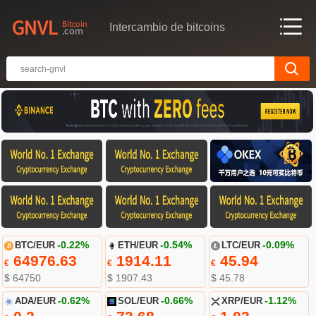
Intercambio de bitcoins
BTC/EUR
-0.22%
ETH/EUR
-0.54%
LTC/EUR
-0.09%
64976.63
1914.11
45.94
€
€
€
$ 64750
$ 1907.43
$ 45.78
ADA/EUR
-0.62%
SOL/EUR
-0.66%
XRP/EUR
-1.12%