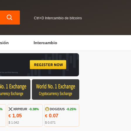
Ctrl+D Intercambio de bitcoins
rsión
Intercambio
2%
XRP/EUR
-0.38%
DOGE/US
-0.25%
1.05
0.07
€
€
$ 1.042
$ 0.071