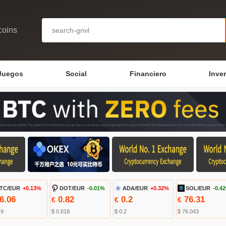
coins
Juegos
Social
Financiero
Inve
TC/EUR
+0.13%
DOT/EUR
-0.01%
ADA/EUR
+0.32%
SOL/EUR
-0.4
6.06
0.82
0.2
76.31
€
€
€
.9
$ 0.818
$ 0.2
$ 76.043