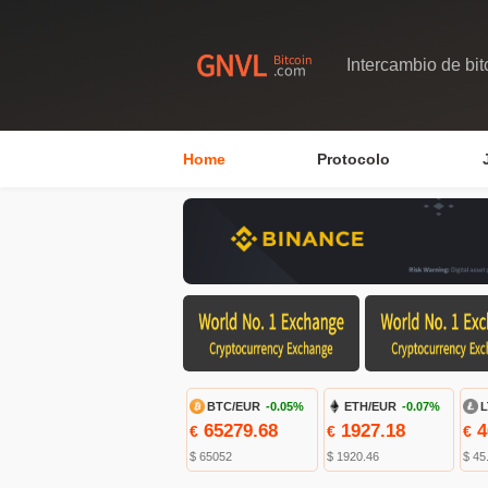
Intercambio de bit
Home
Protocolo
BTC/EUR
-0.05%
ETH/EUR
-0.07%
L
65279.68
1927.18
4
€
€
€
$ 65052
$ 1920.46
$ 45