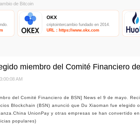
cambio de Bitcoin
OKX
undo.
criptointercambio fundado en 2014.
om
URL：https://www.okx.com
egido miembro del Comité Financiero 
3:00:08 AM
mbro del Comité Financiero de BSN] News el 9 de mayo. Reci
icios Blockchain (BSN) anunció que Du Xiaoman fue elegido 
alianza.China UnionPay y otras empresas se han convertido e
ticias populares)