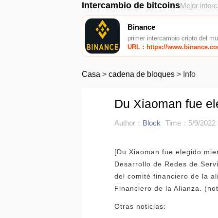
Intercambio de bitcoins
Mejor inter
Binance
primer intercambio cripto del m
URL：https://www.binance.c
Casa
>
cadena de bloques
>
Info
Du Xiaoman fue el
Author：
Block
Time：5/9/2022 
[Du Xiaoman fue elegido mie
Desarrollo de Redes de Serv
del comité financiero de la 
Financiero de la Alianza. (no
Otras noticias: