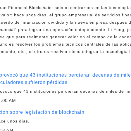
n Financial Blockchain: solo al centrarnos en las tecnología
valor: hace unos días, el grupo empresarial de servicios fin
acuerdo de financiación dividida y la nueva empresa después d
ancial" para lograr una operación independiente. Li Feng, j
ree que para realmente generar valor en el campo de la cad
uno es resolver los problemas técnicos centrales de las apli
miento, etc.; el otro es resolver cómo integrar la tecnología
 provocó que 43 instituciones perdieran decenas de mile
eculadores sufrieron pérdidas
rovocó que 43 instituciones perdieran decenas de miles de mil
4:00 AM
ión sobre legislación de blockchain
ace unos días.
:18 AM