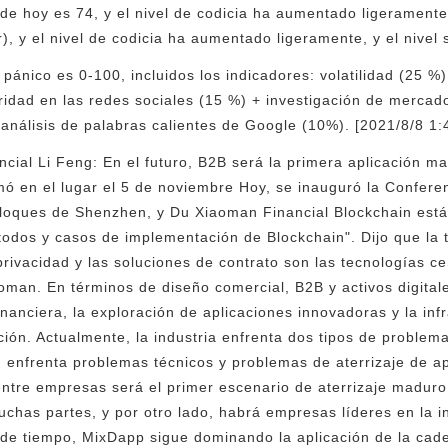
 de hoy es 74, y el nivel de codicia ha aumentado ligeramente
), y el nivel de codicia ha aumentado ligeramente, y el nivel 
 pánico es 0-100, incluidos los indicadores: volatilidad (25 
idad en las redes sociales (15 %) + investigación de mercado
nálisis de palabras calientes de Google (10%). [2021/8/8 1:
ancial Li Feng: En el futuro, B2B será la primera aplicación 
mó en el lugar el 5 de noviembre Hoy, se inauguró la Confere
bloques de Shenzhen, y Du Xiaoman Financial Blockchain est
todos y casos de implementación de Blockchain". Dijo que la
privacidad y las soluciones de contrato son las tecnologías c
oman. En términos de diseño comercial, B2B y activos digitale
financiera, la exploración de aplicaciones innovadoras y la in
ión. Actualmente, la industria enfrenta dos tipos de problema
 enfrenta problemas técnicos y problemas de aterrizaje de apl
entre empresas será el primer escenario de aterrizaje maduro
uchas partes, y por otro lado, habrá empresas líderes en la i
de tiempo, MixDapp sigue dominando la aplicación de la cade