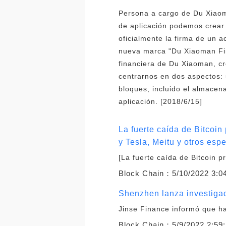
Persona a cargo de Du Xiaoma
de aplicación podemos crear 
oficialmente la firma de un 
nueva marca "Du Xiaoman Fin
financiera de Du Xiaoman, c
centrarnos en dos aspectos: 
bloques, incluido el almacena
aplicación. [2018/6/15]
La fuerte caída de Bitcoin
y Tesla, Meitu y otros esp
[La fuerte caída de Bitcoin p
Block Chain：
5/10/2022 3:0
Shenzhen lanza investigac
Jinse Finance informó que h
Block Chain：
5/9/2022 2:59