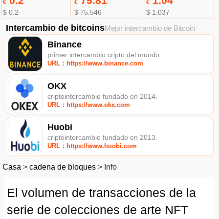
0.2
75.81
1.04
€
€
€
$ 0.2
$ 75.546
$ 1.037
Intercambio de bitcoins
Mejor intercambio de Bitcoin
Binance
primer intercambio cripto del mundo.
URL：https://www.binance.com
OKX
criptointercambio fundado en 2014.
URL：https://www.okx.com
Huobi
criptointercambio fundado en 2013.
URL：https://www.huobi.com
Casa
>
cadena de bloques
>
Info
El volumen de transacciones de la
serie de colecciones de arte NFT