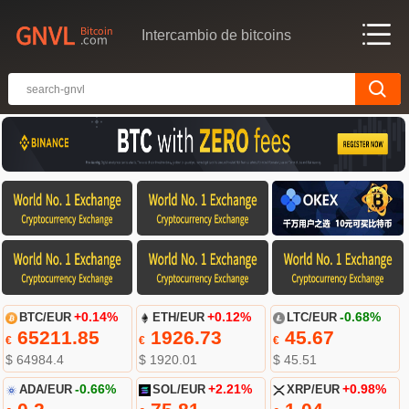
Intercambio de bitcoins
BTC/EUR
+0.14%
ETH/EUR
+0.12%
LTC/EUR
-0.68%
65211.85
1926.73
45.67
€
€
€
$ 64984.4
$ 1920.01
$ 45.51
ADA/EUR
-0.66%
SOL/EUR
+2.21%
XRP/EUR
+0.98%