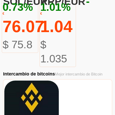
-
-
SOL/EUR
XRP/EUR
0.73%
1.01%
€
€
76.07
1.04
$ 75.8
$
1.035
Intercambio de bitcoins
Mejor intercambio de Bitcoin