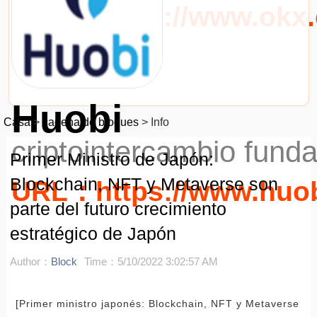
URL：https://www.okx
Huobi
Casa
>
cadena de bloques
>
Info
criptointercambio fund
Primer Ministro de Japón:
Blockchain, NFT y Metaverse son
URL：https://www.huo
parte del futuro crecimiento
estratégico de Japón
Author：
Block
Time：5/10/2022 3:02:57 AM
[Primer ministro japonés: Blockchain, NFT y Metaverse