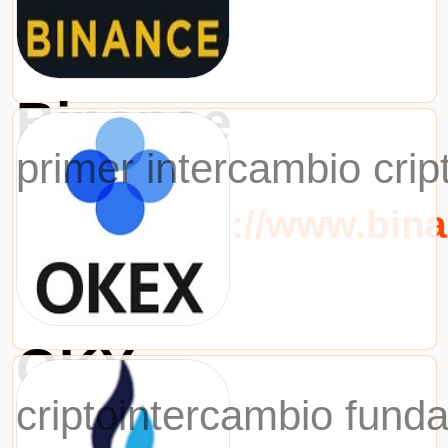
Binance
primer intercambio cri
URL：https://www.bin
OKX
criptointercambio fund