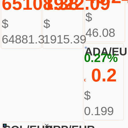
65108.38
1922.09
$
$
$
46.08
64881.3
1915.39
ADA/E
0.27%
0.2
€
$
0.199