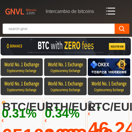
Intercambio de bitcoins
-
-
BTC/EUR
ETH/EUR
LTC/EU
0.31%
0.34%
€
46.2
€
€