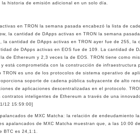
 la historia de emisión adicional en un solo día.
 activas en TRON la semana pasada encabezó la lista de cade
iew, la cantidad de DApps activas en TRON la semana pasada 
s, la cantidad de DApps activas en TRON ayer fue de 255, la 
ntidad de DApps activas en EOS fue de 109. La cantidad de 
la de Ethereum y 2,3 veces la de EOS. TRON tiene como mis
 y está comprometida con la construcción de infraestructura p
o TRON es uno de los protocolos de sistema operativo de apl
oporciona soporte de cadena pública subyacente de alto rendi
aciones de aplicaciones descentralizadas en el protocolo. T
s contratos inteligentes de Ethereum a través de una innovad
/1/12 15:59:00]
palancados de MXC Matcha: la relación de endeudamiento la
s apalancados de MXC Matcha muestran que, a las 10:00 del 2
e BTC es 24,1:1.