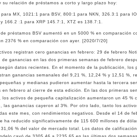
 su relación de préstamos a corto y largo plazo hoy:
 para MX, 1021:1 para BSV, 800:1 para NKN, 326.3:1 para IO
y 166.2 :1 para XRP 145.7:1, XTZ es 138.7:1.
ga de préstamos BSV aumentó en un 5000 % en comparación con
n 2376 % en comparación con ayer. [2020/7/20]
activos registran cero ganancias en febrero: 29 de febrero Not
ad de ganancias en las dos primeras semanas de febrero des
 según datos recientes. En el momento de la publicación, los 
istran ganancias semanales del 9,21 %, 12,24 % y 12,51 %, 
pequeñas y medianas pudieron aumentar hasta la tercera se
s en febrero al cierre de esta edición. En las dos primeras s
o, los activos de pequeña capitalización aumentaron un 45 %
 las ganancias cayeron al 3%. Por otro lado, tanto los acti
didas este mes, con rendimientos negativos. Desde el 14 de fe
 se ha reducido significativamente de 115 600 millones de dól
l 31,06 % del valor de mercado total. Los datos de calificaci
modelo cayó de 3305,46 a 2235,65 en las últimas dos semanas