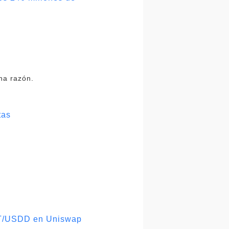
na razón.
tas
UST/USDD en Uniswap