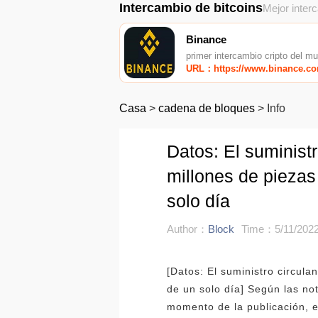
Intercambio de bitcoins
Mejor inter
Binance
primer intercambio cripto del m
URL：https://www.binance.c
Casa
>
cadena de bloques
>
Info
Datos: El suminis
millones de piezas 
solo día
Author：
Block
Time：5/11/2022
[Datos: El suministro circul
de un solo día] Según las no
momento de la publicación, 