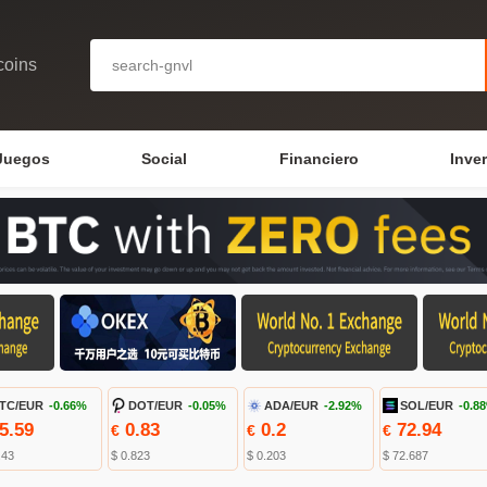
coins
Juegos
Social
Financiero
Inve
TC/EUR
-0.66%
DOT/EUR
-0.05%
ADA/EUR
-2.92%
SOL/EUR
-0.8
5.59
0.83
0.2
72.94
€
€
€
.43
$ 0.823
$ 0.203
$ 72.687