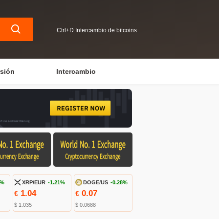
Ctrl+D Intercambio de bitcoins
rsión
Intercambio
8%
XRP/EUR
-1.21%
DOGE/US
-0.28%
1.04
0.07
€
€
$ 1.035
$ 0.0688