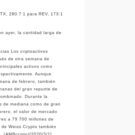
TX, 280.7:1 para REV, 173:1
 ayer, la cantidad larga de
icias Los criptoactivos
pués de otra semana de
principales activos como
respectivamente. Aunque
mana de febrero, también
emanas del gran repunte de
 combinado. Durante la
vos de mediana como de gran
brero, el valor de mercado
ares a 79 700 millones de
ón de Weiss Crypto también
. (AMBcripto)[2020/3/1]