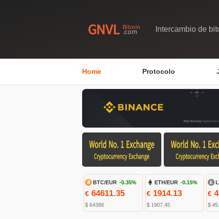
Intercambio de bit
Home
Protocolo
BTC/EUR
-0.35%
ETH/EUR
-0.15%
L
64611.35
1914.13
4
€
€
€
$ 64386
$ 1907.45
$ 45