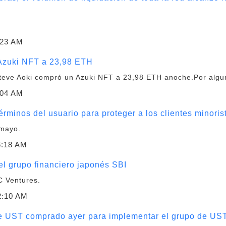
:23 AM
Azuki NFT a 23,98 ETH
teve Aoki compró un Azuki NFT a 23,98 ETH anoche.Por algu
:04 AM
érminos del usuario para proteger a los clientes minoris
 mayo.
6:18 AM
l grupo financiero japonés SBI
C Ventures.
2:10 AM
 de UST comprado ayer para implementar el grupo de 