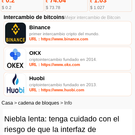
0.2
74.04
1.03
€
€
€
$ 0.2
$ 73.78
$ 1.027
Intercambio de bitcoins
Mejor intercambio de Bitcoin
Binance
primer intercambio cripto del mundo.
URL：https://www.binance.com
OKX
criptointercambio fundado en 2014.
URL：https://www.okx.com
Huobi
criptointercambio fundado en 2013.
URL：https://www.huobi.com
Casa
>
cadena de bloques
>
Info
Niebla lenta: tenga cuidado con el
riesgo de que la interfaz de