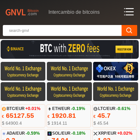
Intercambio de bitcoins
BTC/EUR
+0.01%
ETH/EUR
-0.19%
LTC/EUR
-0.61%
65127.55
1920.81
45.7
€
€
€
$ 64900.4
$ 1914.11
$ 45.54
ADA/EUR
-0.59%
SOL/EUR
-0.18%
XRP/EUR
+0.02%