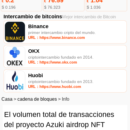
0.2
76.59
1.04
€
€
€
$ 0.196
$ 76.323
$ 1.036
Intercambio de bitcoins
Mejor intercambio de Bitcoin
Binance
primer intercambio cripto del mundo.
URL：https://www.binance.com
OKX
criptointercambio fundado en 2014.
URL：https://www.okx.com
Huobi
criptointercambio fundado en 2013.
URL：https://www.huobi.com
Casa
>
cadena de bloques
>
Info
El volumen total de transacciones
del proyecto Azuki airdrop NFT