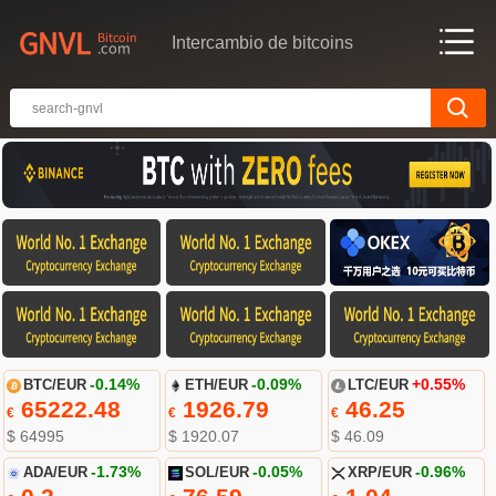
Intercambio de bitcoins
BTC/EUR
-0.14%
ETH/EUR
-0.09%
LTC/EUR
+0.55%
65222.48
1926.79
46.25
€
€
€
$ 64995
$ 1920.07
$ 46.09
ADA/EUR
-1.73%
SOL/EUR
-0.05%
XRP/EUR
-0.96%