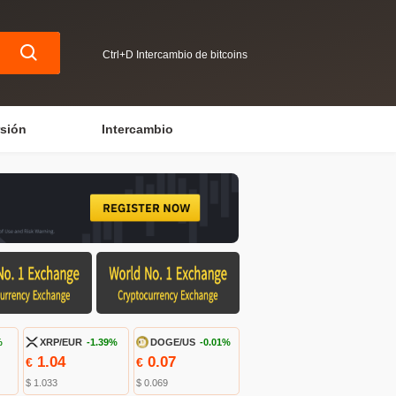
Ctrl+D Intercambio de bitcoins
rsión
Intercambio
%
XRP/EUR
-1.39%
DOGE/US
-0.01%
1.04
0.07
€
€
$ 1.033
$ 0.069