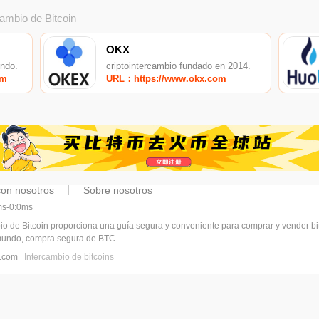
cambio de Bitcoin
OKX
undo.
criptointercambio fundado en 2014.
om
URL：https://www.okx.com
con nosotros
Sobre nosotros
5ms-0:0ms
bio de Bitcoin proporciona una guía segura y conveniente para comprar y vender b
 mundo, compra segura de BTC.
vl.com
Intercambio de bitcoins