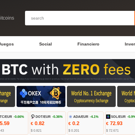
itcoins
Juegos
Social
Financiero
Inve
TC/EUR
-0.66%
DOT/EUR
-0.36%
ADA/EUR
-4.1%
SOL/EUR
-0.9
5.59
0.82
0.2
72.93
€
€
€
.43
$ 0.821
$ 0.201
$ 72.671