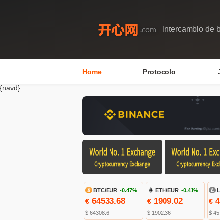
Intercambio de b
Home
Protocolo
{navd}
BTC/EUR
-0.47%
ETH/EUR
-0.41%
L
64533.68
1909.02
4
€
€
€
$ 64308.6
$ 1902.36
$ 45