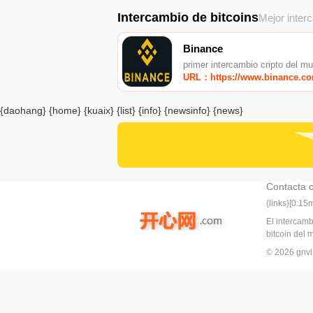
Intercambio de bitcoins
Mejor inter
Binance
primer intercambio cripto del m
URL：https://www.binance.c
{daohang} {home} {kuaix} {list} {info} {newsinfo} {news}
Contacta 
{links}[0:1
El intercam
bitcoin del
© 2026 gn