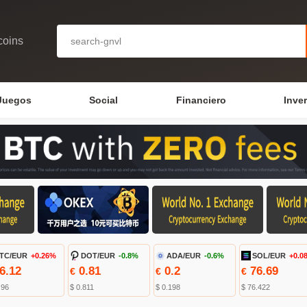
coins
Juegos
Social
Financiero
Inve
TC/EUR
+0.26%
DOT/EUR
-0.8%
ADA/EUR
-0.6%
SOL/EUR
+0.0
6.12
0.81
0.2
76.69
€
€
€
.96
$ 0.811
$ 0.198
$ 76.422