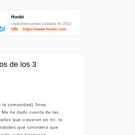
Huobi
criptointercambio fundado en 2013.
URL：https://www.huobi.com
tos de los 3
 a la comunidad] Jinse
: Me he dado cuenta de las
uellos que creyeron en mí, lo
nidades que considero que
ción, y los traspasos