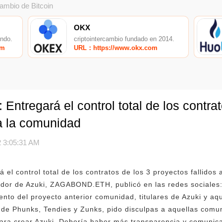
cambio de Bitcoin
OKX
undo.
criptointercambio fundado en 2014.
om
URL：https://www.okx.com
Entregará el control total de los contra
 a la comunidad
 3:05:31 AM
 el control total de los contratos de los 3 proyectos fallidos
ador de Azuki, ZAGABOND.ETH, publicó en las redes sociales
ento del proyecto anterior comunidad, titulares de Azuki y aq
de Phunks, Tendies y Zunks, pido disculpas a aquellas comu
ara crear Azuki. Debería haber más transparencia y comunica