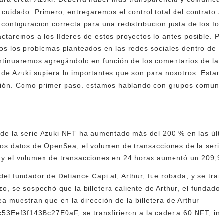
uidado. Primero, entregaremos el control total del contrato
 configuración correcta para una redistribución justa de los 
actaremos a los líderes de estos proyectos lo antes posible. 
s los problemas planteados en las redes sociales dentro de 
ntinuaremos agregándolo en función de los comentarios de la
de Azuki supiera lo importantes que son para nosotros. Est
ción. Como primer paso, estamos hablando con grupos comuni
 de la serie Azuki NFT ha aumentado más del 200 % en las úl
os datos de OpenSea, el volumen de transacciones de la seri
 y el volumen de transacciones en 24 horas aumentó un 209,
 del fundador de Defiance Capital, Arthur, fue robada, y se t
o, se sospechó que la billetera caliente de Arthur, el fundad
 muestran que en la dirección de la billetera de Arthur
ef3f143Bc27E0aF, se transfirieron a la cadena 60 NFT, inc