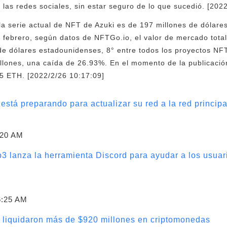
 las redes sociales, sin estar seguro de lo que sucedió. [202
 la serie actual de NFT de Azuki es de 197 millones de dólare
 febrero, según datos de NFTGo.io, el valor de mercado total
de dólares estadounidenses, 8° entre todos los proyectos NF
lones, una caída de 26.93%. En el momento de la publicación
75 ETH. [2022/2/26 10:17:09]
está preparando para actualizar su red a la red princip
:20 AM
 lanza la herramienta Discord para ayudar a los usuari
6:25 AM
e liquidaron más de $920 millones en criptomonedas