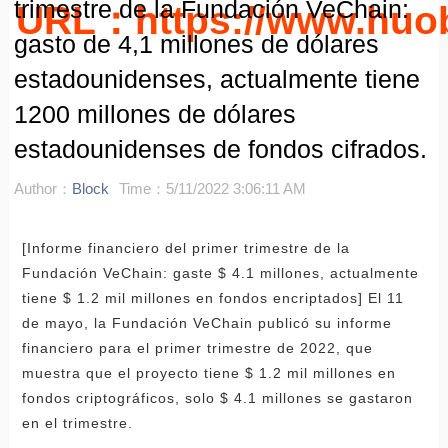
trimestre de la Fundación VeChain:
URL：https://www.huo
gasto de 4,1 millones de dólares
estadounidenses, actualmente tiene
1200 millones de dólares
estadounidenses de fondos cifrados.
Author：
Block
Time：5/11/2022 3:06:11 AM
[Informe financiero del primer trimestre de la
Fundación VeChain: gaste $ 4.1 millones, actualmente
tiene $ 1.2 mil millones en fondos encriptados] El 11
de mayo, la Fundación VeChain publicó su informe
financiero para el primer trimestre de 2022, que
muestra que el proyecto tiene $ 1.2 mil millones en
fondos criptográficos, solo $ 4.1 millones se gastaron
en el trimestre.