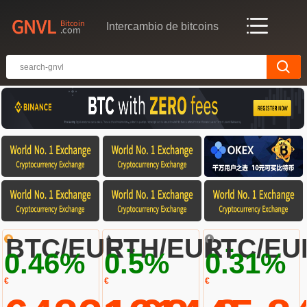
Intercambio de bitcoins
-
-
BTC/EUR
ETH/EUR
LTC/EU
0.46%
0.5%
0.31%
€
€
€