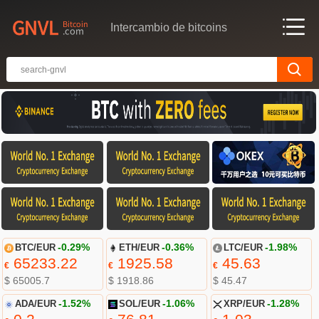
Intercambio de bitcoins
BTC/EUR
-0.29%
ETH/EUR
-0.36%
LTC/EUR
-1.98%
65233.22
1925.58
45.63
€
€
€
$ 65005.7
$ 1918.86
$ 45.47
ADA/EUR
-1.52%
SOL/EUR
-1.06%
XRP/EUR
-1.28%