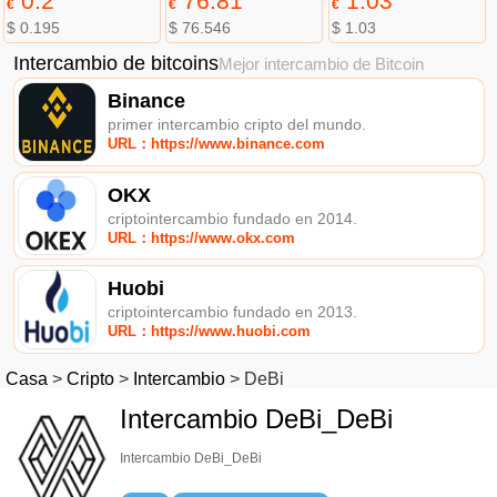
0.2
76.81
1.03
€
€
€
$ 0.195
$ 76.546
$ 1.03
Intercambio de bitcoins
Mejor intercambio de Bitcoin
Binance
primer intercambio cripto del mundo.
URL：https://www.binance.com
OKX
criptointercambio fundado en 2014.
URL：https://www.okx.com
Huobi
criptointercambio fundado en 2013.
URL：https://www.huobi.com
Casa
>
Cripto
>
Intercambio
>
DeBi
Intercambio DeBi_DeBi
Intercambio DeBi_DeBi