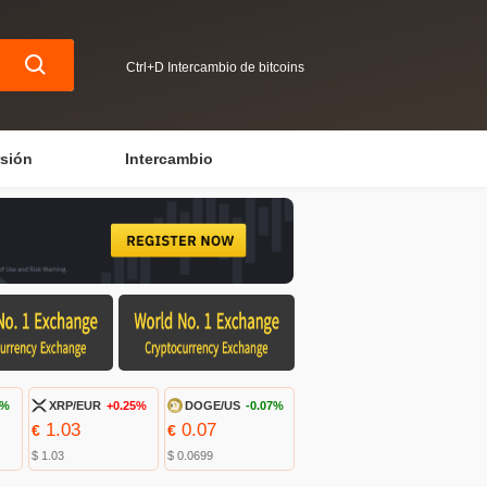
Ctrl+D Intercambio de bitcoins
rsión
Intercambio
8%
XRP/EUR
+0.25%
DOGE/US
-0.07%
1.03
0.07
€
€
$ 1.03
$ 0.0699