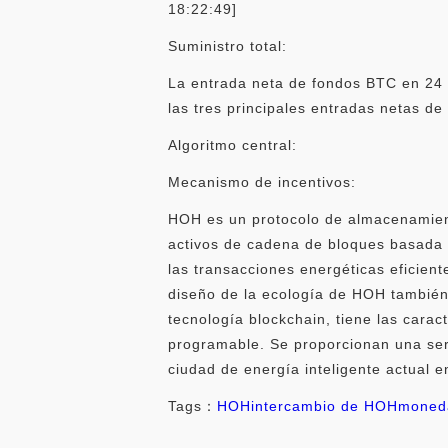
18:22:49]
Suministro total:
La entrada neta de fondos BTC en 24 
las tres principales entradas netas d
Algoritmo central:
Mecanismo de incentivos:
HOH es un protocolo de almacenamient
activos de cadena de bloques basada 
las transacciones energéticas eficien
diseño de la ecología de HOH también 
tecnología blockchain, tiene las caract
programable. Se proporcionan una serie
ciudad de energía inteligente actual e
Tags：
HOH
intercambio de HOH
moned