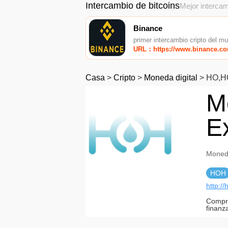
Intercambio de bitcoins
Mejor intercam
Binance
primer intercambio cripto del m
URL：https://www.binance.c
Casa
>
Cripto
>
Moneda digital
>
HO,H
M
E
Mone
HOH
http://
Compro
finanz