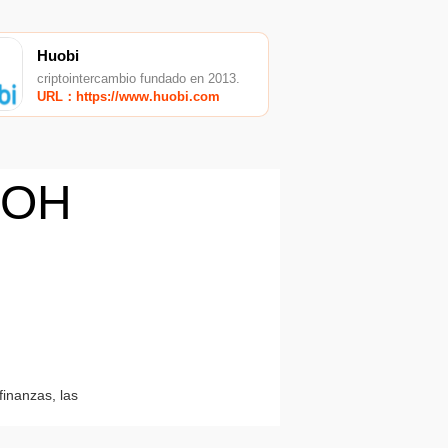
Huobi
criptointercambio fundado en 2013.
URL：https://www.huobi.com
HOH
finanzas, las