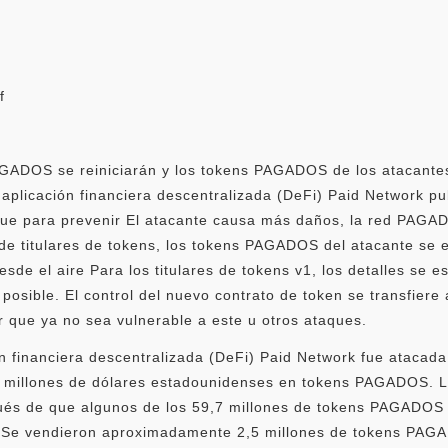
f
AGADOS se reiniciarán y los tokens PAGADOS de los atacantes
la aplicación financiera descentralizada (DeFi) Paid Network p
ue para prevenir El atacante causa más daños, la red PAGADA
 de titulares de tokens, los tokens PAGADOS del atacante se e
de el aire Para los titulares de tokens v1, los detalles se
posible. El control del nuevo contrato de token se transfiere 
r que ya no sea vulnerable a este u otros ataques.
ón financiera descentralizada (DeFi) Paid Network fue atacad
60 millones de dólares estadounidenses en tokens PAGADOS. 
ués de que algunos de los 59,7 millones de tokens PAGADOS
. Se vendieron aproximadamente 2,5 millones de tokens PAGA