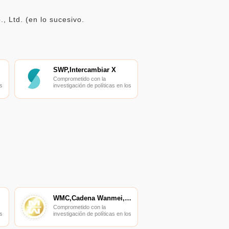
 Ltd. (en lo sucesivo.
SWP,Intercambiar X
Comprometido con la
s
investigación de políticas en los
campos de las nuevas
finanzas, las finanzas
s
internacionales y los mercados
financieros.
WMC,Cadena Wanmei,Cadena WM
Comprometido con la
s
investigación de políticas en los
campos de las nuevas
finanzas, las finanzas