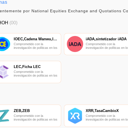
rmas
entemente por National Equities Exchange and Quotations Co.,
HOH
(00)
IOEC,Cadena Wanwu,IOEC
iADA,sintetizador iADA
Comprometido con la
Comprometido con la
investigación de políticas en los
investigación de políticas en lo
campos de las nuevas
campos de las nuevas
finanzas, las finanzas
finanzas, las finanzas
internacionales y los mercados
internacionales y los mercado
financieros.
financieros.
LEC,Ficha LEC
Comprometido con la
investigación de políticas en los
campos de las nuevas
finanzas, las finanzas
internacionales y los mercados
financieros.
ZEB,ZEB
XRR,TasaCambioX
Comprometido con la
Comprometido con la
investigación de políticas en los
investigación de políticas en lo
campos de las nuevas
campos de las nuevas
finanzas, las finanzas
finanzas, las finanzas