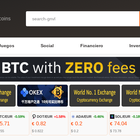
coins
Juegos
Social
Financiero
Inve
TC/EUR
-0.59%
DOT/EUR
+1.58%
ADA/EUR
-0.46%
SOL/EUR
-0.1
5.71
0.82
0.2
74.04
€
€
€
.55
$ 0.822
$ 0.2
$ 73.78