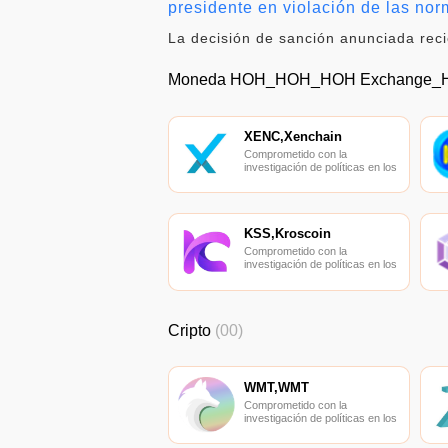
presidente en violación de las no
La decisión de sanción anunciada reci
Moneda HOH_HOH_HOH Exchange_
XENC,Xenchain
Comprometido con la
investigación de políticas en los
campos de las nuevas
finanzas, las finanzas
internacionales y los mercados
financieros.
KSS,Kroscoin
Comprometido con la
investigación de políticas en los
campos de las nuevas
finanzas, las finanzas
internacionales y los mercados
financieros.
Cripto
(00)
WMT,WMT
Comprometido con la
investigación de políticas en los
campos de las nuevas
finanzas, las finanzas