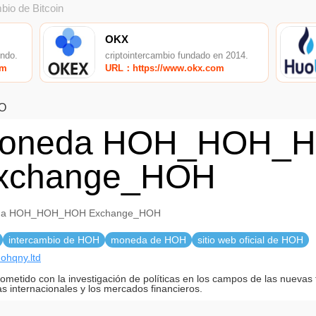
bio de Bitcoin
OKX
undo.
criptointercambio fundado en 2014.
om
URL：https://www.okx.com
O
oneda HOH_HOH_
xchange_HOH
da HOH_HOH_HOH Exchange_HOH
intercambio de HOH
moneda de HOH
sitio web oficial de HOH
hohqny.ltd
metido con la investigación de políticas en los campos de las nuevas 
as internacionales y los mercados financieros.