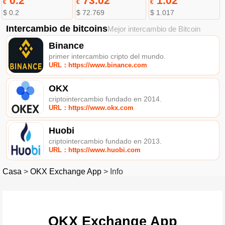
0.2
73.02
1.02
€
€
€
$ 0.2
$ 72.769
$ 1.017
Intercambio de bitcoins
Mejor intercambio de Bitcoin
Binance
primer intercambio cripto del mundo.
URL：https://www.binance.com
OKX
criptointercambio fundado en 2014.
URL：https://www.okx.com
Huobi
criptointercambio fundado en 2013.
URL：https://www.huobi.com
Casa
>
OKX Exchange App
>
Info
OKX Exchange App