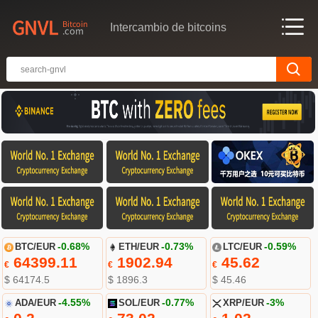
Intercambio de bitcoins
BTC/EUR
-0.68%
ETH/EUR
-0.73%
LTC/EUR
-0.59%
64399.11
1902.94
45.62
€
€
€
$ 64174.5
$ 1896.3
$ 45.46
ADA/EUR
-4.55%
SOL/EUR
-0.77%
XRP/EUR
-3%