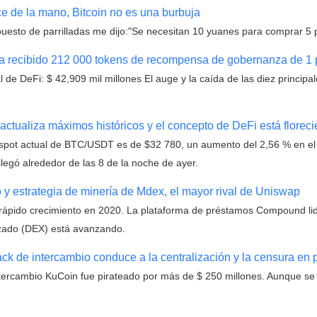
nce de la mano, Bitcoin no es una burbuja
puesto de parrilladas me dijo:"Se necesitan 10 yuanes para comprar 5 
ha recibido 212 000 tokens de recompensa de gobernanza de 1 
 de DeFi: $ 42,909 mil millones El auge y la caída de las diez princip
ctualiza máximos históricos y el concepto de DeFi está florec
 spot actual de BTC/USDT es de $32 780, un aumento del 2,56 % en el
legó alrededor de las 8 de la noche de ayer.
 y estrategia de minería de Mdex, el mayor rival de Uniswap
rápido crecimiento en 2020. La plataforma de préstamos Compound li
lizado (DEX) está avanzando.
ck de intercambio conduce a la centralización y la censura en
intercambio KuCoin fue pirateado por más de $ 250 millones. Aunque s