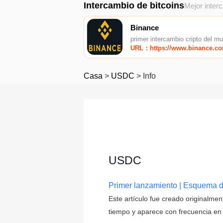
Intercambio de bitcoins
Mejor inter
Binance
primer intercambio cripto del m
URL：https://www.binance.c
Casa
>
USDC
>
Info
USDC
Primer lanzamiento | Esquema de
Este artículo fue creado originalme
tiempo y aparece con frecuencia en l