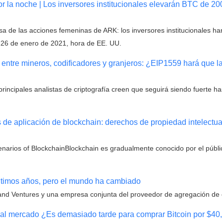
por la noche | Los inversores institucionales elevarán BTC de 2
osa de las acciones femeninas de ARK: los inversores institucionales
 26 de enero de 2021, hora de EE. UU.
 entre mineros, codificadores y granjeros: ¿EIP1559 hará que
rincipales analistas de criptografía creen que seguirá siendo fuerte h
 de aplicación de blockchain: derechos de propiedad intelectual
Scenarios of BlockchainBlockchain es gradualmente conocido por el públ
últimos años, pero el mundo ha cambiado
land Ventures y una empresa conjunta del proveedor de agregación de d
r al mercado ¿Es demasiado tarde para comprar Bitcoin por $40