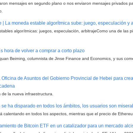
ron mensajes en segundo plano o nos enviaron mensajes privados pa
o.
e | La moneda estable algorítmica sube: juego, especulación y ar
tables algorítmicas: juegos, especulación, arbitrajeComo una de las 
s hora de volver a comprar a corto plazo
Biquan Beiming, columnista de Jinse Finance and Economics, y sus com
Oficina de Asuntos del Gobierno Provincial de Hebei para crea
 cadena
 de la nueva infraestructura.
 se ha disparado en todos los ámbitos, los usuarios son miser
stá calentando en todos los aspectos, mientras que el precio de Ether
zamiento de Bitcoin ETF en un catalizador para un mercado alcis