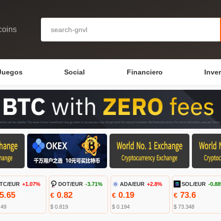
coins
Juegos
Social
Financiero
Inve
TC/EUR
+1.07%
DOT/EUR
-3.71%
ADA/EUR
+2.8%
SOL/EUR
-0.8
5.65
0.82
0.19
73.6
€
€
€
.49
$ 0.819
$ 0.194
$ 73.348