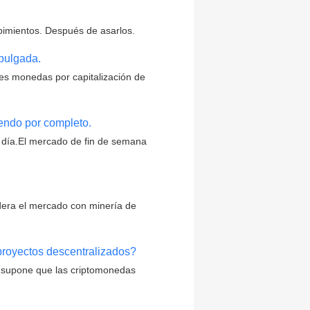
pimientos. Después de asarlos.
pulgada.
ales monedas por capitalización de
iendo por completo.
 día.El mercado de fin de semana
dera el mercado con minería de
 proyectos descentralizados?
e supone que las criptomonedas