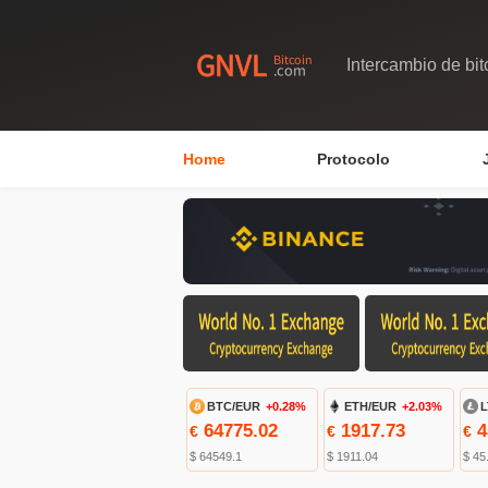
Intercambio de bit
Home
Protocolo
BTC/EUR
+0.28%
ETH/EUR
+2.03%
L
64775.02
1917.73
4
€
€
€
$ 64549.1
$ 1911.04
$ 45