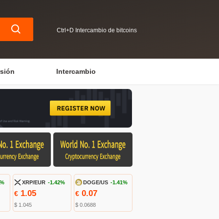
Ctrl+D Intercambio de bitcoins
rsión
Intercambio
8%
XRP/EUR
-1.42%
DOGE/US
-1.41%
1.05
0.07
€
€
$ 1.045
$ 0.0688