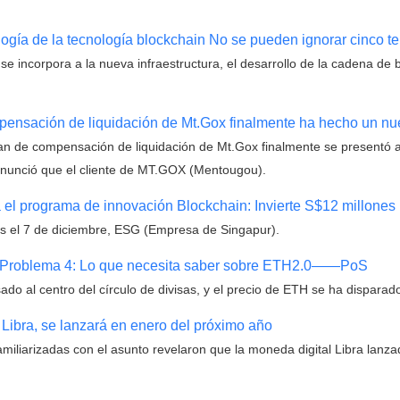
logía de la tecnología blockchain No se pueden ignorar cinco t
e incorpora a la nueva infraestructura, el desarrollo de la cadena de
mpensación de liquidación de Mt.Gox finalmente ha hecho un nu
lan de compensación de liquidación de Mt.Gox finalmente se presentó an
x anunció que el cliente de MT.GOX (Mentougou).
 el programa de innovación Blockchain: Invierte S$12 millones
s el 7 de diciembre, ESG (Empresa de Singapur).
n Problema 4: Lo que necesita saber sobre ETH2.0——PoS
o al centro del círculo de divisas, y el precio de ETH se ha disparad
Libra, se lanzará en enero del próximo año
amiliarizadas con el asunto revelaron que la moneda digital Libra lanz