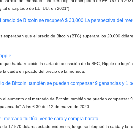
desarrollo del mercado financiero digital encriptado de EE. UU. en 2021
gital encriptado de EE. UU. en 2021").
el precio de Bitcoin se recuperó $ 33,000 La perspectiva del m
 esperaban que el precio de Bitcoin (BTC) superara los 20.000 dólare
Ripple
que había recibido la carta de acusación de la SEC, Ripple no logró e
la caída en picado del precio de la moneda.
ecio de Bitcoin: también se pueden compensar 9 ganancias y 1 p
bajo el aumento del mercado de Bitcoin: también se pueden compensar 9
apalancada""A las 6:30 del 12 de marzo de 2020.
el mercado fluctúa, vende caro y compra barato
o de 17 570 dólares estadounidenses, luego se bloqueó la caída y la re