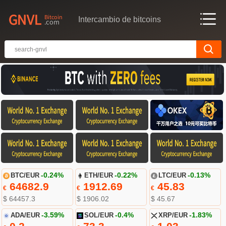
Intercambio de bitcoins
BTC/EUR
-0.24%
ETH/EUR
-0.22%
LTC/EUR
-0.13%
64682.9
1912.69
45.83
€
€
€
$ 64457.3
$ 1906.02
$ 45.67
ADA/EUR
-3.59%
SOL/EUR
-0.4%
XRP/EUR
-1.83%