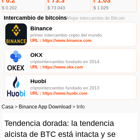
0.2
73.3
1.03
€
€
€
$ 0.202
$ 73.043
$ 1.029
Intercambio de bitcoins
Mejor intercambio de Bitcoin
Binance
primer intercambio cripto del mundo.
URL：https://www.binance.com
OKX
criptointercambio fundado en 2014.
URL：https://www.okx.com
Huobi
criptointercambio fundado en 2013.
URL：https://www.huobi.com
Casa
>
Binance App Download
>
Info
Tendencia dorada: la tendencia
alcista de BTC está intacta y se