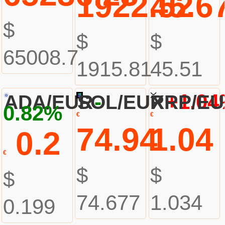
1922.52
45.6
$
$
$
65008.7
1915.81
45.51
-
+1.0
ADA/EUR
SOL/EUR
XRP/E
0.82%
€
€
74.94
1.04
0.2
€
$
$
$
74.677
1.034
0.199