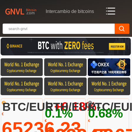
Intercambio de bitcoins
+0.18%
-
BTC/EUR
ETH/EUR
LTC/EU
0.1%
0.68%
€
65236.23
€
€