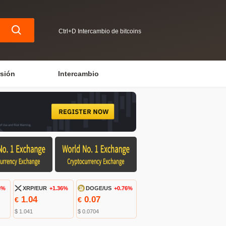
Ctrl+D Intercambio de bitcoins
rsión
Intercambio
3%
XRP/EUR
+1.36%
DOGE/US
+0.76%
1.04
0.07
€
€
$ 1.041
$ 0.0704