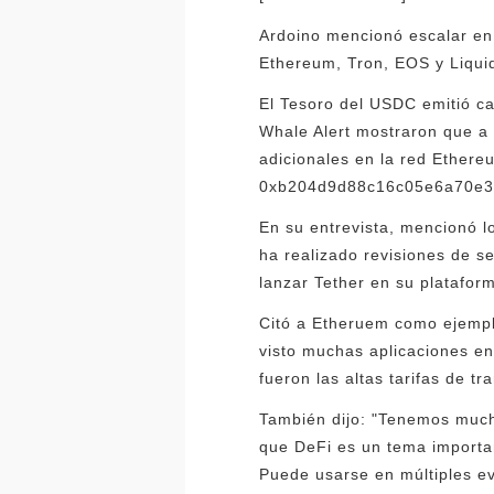
Ardoino mencionó escalar en 
Ethereum, Tron, EOS y Liquid
El Tesoro del USDC emitió ca
Whale Alert mostraron que a 
adicionales en la red Ethere
0xb204d9d88c16c05e6a70e35
En su entrevista, mencionó lo
ha realizado revisiones de s
lanzar Tether en su platafor
Citó a Etheruem como ejempl
visto muchas aplicaciones e
fueron las altas tarifas de t
También dijo: "Tenemos mucho
que DeFi es un tema importa
Puede usarse en múltiples e