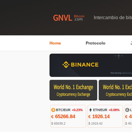
Intercambio de bit
Home
Protocolo
BTC/EUR
+0.23%
ETH/EUR
+0.08%
L
65266.84
1926.14
4
€
€
€
$ 65039.2
$ 1919.42
$ 45