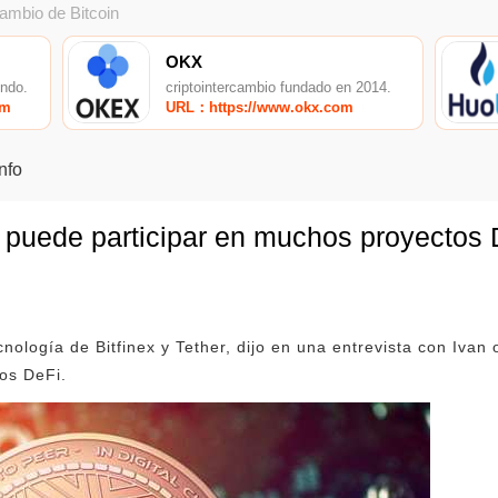
cambio de Bitcoin
OKX
undo.
criptointercambio fundado en 2014.
om
URL：https://www.okx.com
Info
 puede participar en muchos proyectos 
cnología de Bitfinex y Tether, dijo en una entrevista con Iva
os DeFi.