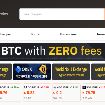
coins
Juegos
Social
Financiero
Inve
TC/EUR
-0.48%
DOT/EUR
+1.32%
ADA/EUR
-0.92%
SOL/EUR
+2.1
5.76
0.82
0.2
75.75
€
€
€
.6
$ 0.82
$ 0.199
$ 75.484