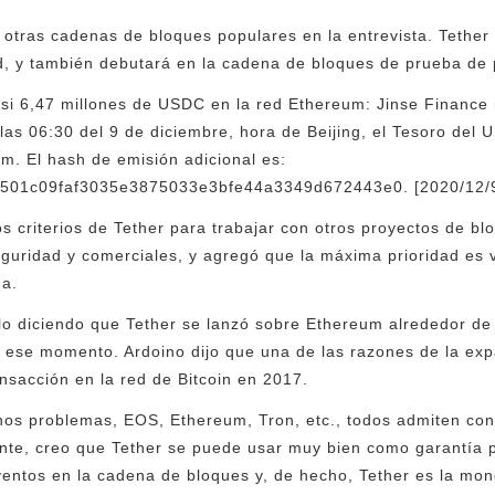
otras cadenas de bloques populares en la entrevista. Tether 
, y también debutará en la cadena de bloques de prueba de p
si 6,47 millones de USDC en la red Ethereum: Jinse Finance 
las 06:30 del 9 de diciembre, hora de Beijing, el Tesoro de
um. El hash de emisión adicional es:
01c09faf3035e3875033e3bfe44a3349d672443e0. [2020/12/9
s criterios de Tether para trabajar con otros proyectos de bl
eguridad y comerciales, y agregó que la máxima prioridad es 
ma.
o diciendo que Tether se lanzó sobre Ethereum alrededor de
n ese momento. Ardoino dijo que una de las razones de la ex
ransacción en la red de Bitcoin en 2017.
s problemas, EOS, Ethereum, Tron, etc., todos admiten cont
nte, creo que Tether se puede usar muy bien como garantía 
ventos en la cadena de bloques y, de hecho, Tether es la mo