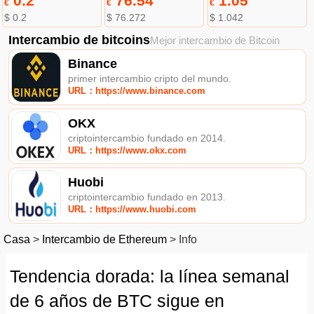
0.2
76.54
1.05
€
€
€
$ 0.2
$ 76.272
$ 1.042
Intercambio de bitcoins
Mejor intercambio de Bitcoin
Binance
primer intercambio cripto del mundo.
URL：https://www.binance.com
OKX
criptointercambio fundado en 2014.
URL：https://www.okx.com
Huobi
criptointercambio fundado en 2013.
URL：https://www.huobi.com
Casa
>
Intercambio de Ethereum
>
Info
Tendencia dorada: la línea semanal
de 6 años de BTC sigue en