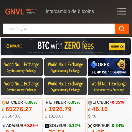
Intercambio de bitcoins
BTC/EUR
-0.06%
ETH/EUR
-0.09%
LTC/EUR
+0.35%
65276.27
1926.79
46.16
€
€
€
$ 65048.6
$ 1920.07
$ 46
ADA/EUR
+0.23%
SOL/EUR
-0.12%
XRP/EUR
-0.34%