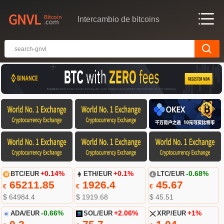
Intercambio de bitcoins
BTC/EUR
+0.14%
ETH/EUR
+0.1%
LTC/EUR
-0.68%
65211.85
1926.4
45.67
€
€
€
$ 64984.4
$ 1919.68
$ 45.51
ADA/EUR
-0.66%
SOL/EUR
+2.06%
XRP/EUR
+1%