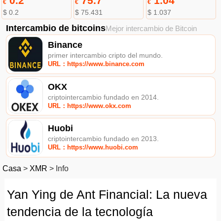
0.2
75.7
1.04
€
€
€
$ 0.2
$ 75.431
$ 1.037
Intercambio de bitcoins
Mejor intercambio de Bitcoin
Binance
primer intercambio cripto del mundo.
URL：https://www.binance.com
OKX
criptointercambio fundado en 2014.
URL：https://www.okx.com
Huobi
criptointercambio fundado en 2013.
URL：https://www.huobi.com
Casa
>
XMR
>
Info
Yan Ying de Ant Financial: La nueva
tendencia de la tecnología