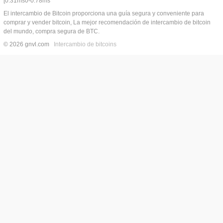
[0:31ms0-0:78ms
El intercambio de Bitcoin proporciona una guía segura y conveniente para
comprar y vender bitcoin, La mejor recomendación de intercambio de bitcoin
del mundo, compra segura de BTC.
© 2026 gnvl.com
Intercambio de bitcoins