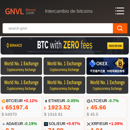
Intercambio de bitcoins
BTC/EUR
+0.12%
ETH/EUR
-0.05%
LTC/EUR
-0.7%
65197.4
1923.52
45.66
€
€
€
$ 64970
$ 1916.81
$ 45.5
ADA/EUR
-0.19%
SOL/EUR
+0.97%
XRP/EUR
+1.09%