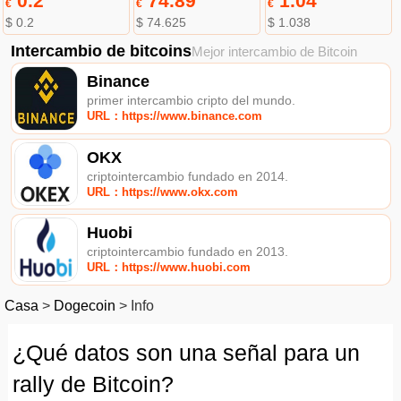
0.2
74.89
1.04
€
€
€
$ 0.2
$ 74.625
$ 1.038
Intercambio de bitcoins
Mejor intercambio de Bitcoin
Binance
primer intercambio cripto del mundo.
URL：https://www.binance.com
OKX
criptointercambio fundado en 2014.
URL：https://www.okx.com
Huobi
criptointercambio fundado en 2013.
URL：https://www.huobi.com
Casa
>
Dogecoin
>
Info
¿Qué datos son una señal para un
rally de Bitcoin?