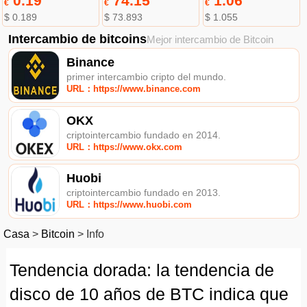
0.19
74.15
1.06
€
€
€
$ 0.189
$ 73.893
$ 1.055
Intercambio de bitcoins
Mejor intercambio de Bitcoin
Binance
primer intercambio cripto del mundo.
URL：https://www.binance.com
OKX
criptointercambio fundado en 2014.
URL：https://www.okx.com
Huobi
criptointercambio fundado en 2013.
URL：https://www.huobi.com
Casa
>
Bitcoin
>
Info
Tendencia dorada: la tendencia de
disco de 10 años de BTC indica que