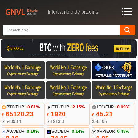
Intercambio de bitcoins
BTC/EUR
+0.81%
ETH/EUR
+2.15%
LTC/EUR
+0.09%
65120.23
1920
45.21
€
€
€
$ 64893.1
$ 1913.3
$ 45.05
ADA/EUR
-0.18%
SOL/EUR
-0.14%
XRP/EUR
-0.48%