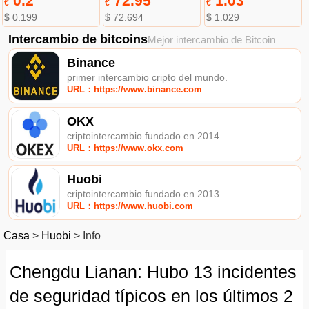
0.2
72.95
1.03
€
€
€
$ 0.199
$ 72.694
$ 1.029
Intercambio de bitcoins
Mejor intercambio de Bitcoin
Binance
primer intercambio cripto del mundo.
URL：https://www.binance.com
OKX
criptointercambio fundado en 2014.
URL：https://www.okx.com
Huobi
criptointercambio fundado en 2013.
URL：https://www.huobi.com
Casa
>
Huobi
>
Info
Chengdu Lianan: Hubo 13 incidentes
de seguridad típicos en los últimos 2