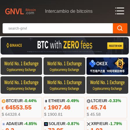
Intercambio de bitcoins
BTC/EUR
-0.44%
ETH/EUR
-0.49%
LTC/EUR
-0.33%
64553.55
1907.46
45.74
€
€
€
$ 64328.4
$ 1900.81
$ 45.58
ADA/EUR
-4.85%
SOL/EUR
-0.87%
XRP/EUR
-1.79%