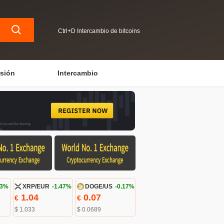
Ctrl+D Intercambio de bitcoins
rsión
Intercambio
13%
XRP/EUR
-1.47%
DOGE/US
-0.17%
1.04
0.07
€
€
$ 1.033
$ 0.0689