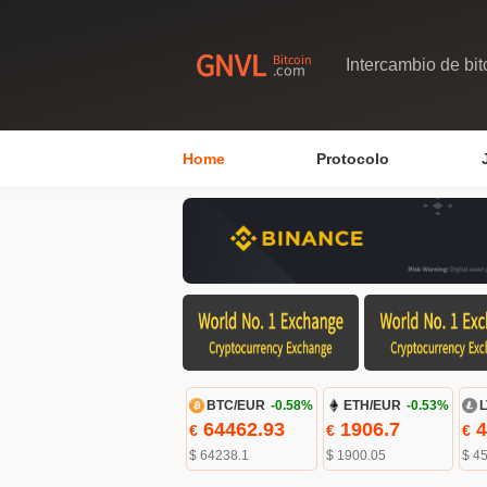
Intercambio de bit
Home
Protocolo
BTC/EUR
-0.58%
ETH/EUR
-0.53%
L
64462.93
1906.7
4
€
€
€
$ 64238.1
$ 1900.05
$ 45