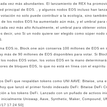
 cada vez más abundantes. El lanzamiento de REX ha promovi
red principal de EOS. , y algunos nodos EOS incluso han lan
la votación no solo puede contribuir a la ecología, sino tamb
ón de los nodos EOS ha aumentado aún más, y el umbral para
 cada vez más alto Actualmente, el umbral para obtener voto
es decir, uno Si un nodo quiere ser elegido como súper nodo
S.
ema EOS.io, Block.one aún conserva 100 millones de EOS en
 más de 90 millones de EOS disponibles para votar. Si Block
Si los nodos EOS votan, los votos EOS en la mano determinar
ores de bloques EOS, lo que no está en línea con el espírit
dos DeFi que respaldan tokens como UNI AAVE: Bitwise, una 
 hoy que lanzó el primer fondo indexado DeFi: Bitwise DeFi C
ición a los tokens DeFi. Lanzado con un puñado de activos ini
á inicialmente Uniswap, Aave, Synthetix, Maker, Compound, U
2/17 17:24:50]