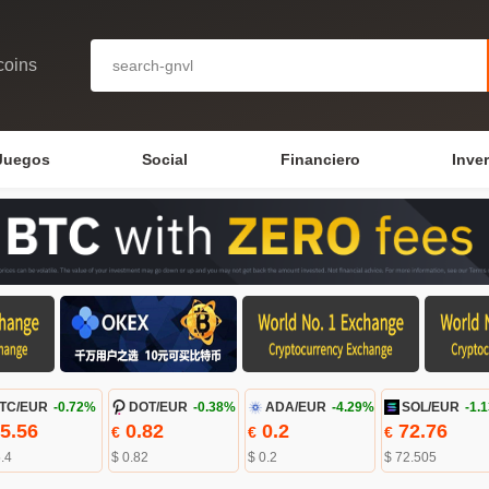
coins
Juegos
Social
Financiero
Inve
TC/EUR
-0.72%
DOT/EUR
-0.38%
ADA/EUR
-4.29%
SOL/EUR
-1.
5.56
0.82
0.2
72.76
€
€
€
.4
$ 0.82
$ 0.2
$ 72.505