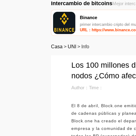
Intercambio de bitcoins
Mejor inter
Binance
primer intercambio cripto del m
URL：https://www.binance.c
Casa
>
UNI
>
Info
Los 100 millones d
nodos ¿Cómo afect
Author：
Time：
El 8 de abril, Block.one emi
de cadenas públicas y plane
Block.one ha creado el depa
empresa y la comunidad de 