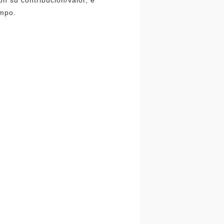
n su contribución/valor, e
empo.