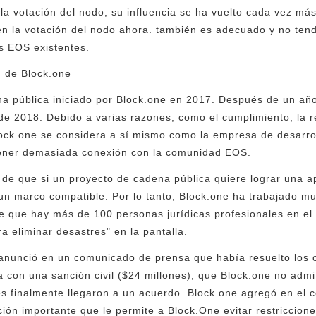
 la votación del nodo, su influencia se ha vuelto cada vez má
 en la votación del nodo ahora. también es adecuado y no te
s EOS existentes.
n de Block.one
 pública iniciado por Block.one en 2017. Después de un año d
 de 2018. Debido a varias razones, como el cumplimiento, la r
ock.one se considera a sí mismo como la empresa de desarrol
tener demasiada conexión con la comunidad EOS.
de que si un proyecto de cadena pública quiere lograr una ap
n marco compatible. Por lo tanto, Block.one ha trabajado mu
 que hay más de 100 personas jurídicas profesionales en el 
a eliminar desastres" en la pantalla.
anunció en un comunicado de prensa que había resuelto los c
a con una sanción civil ($24 millones), que Block.one no adm
rtes finalmente llegaron a un acuerdo. Block.one agregó en e
ión importante que le permite a Block.One evitar restriccione