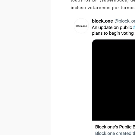
todos los BP (supernodos) de 
incluso votaremos por turnos,