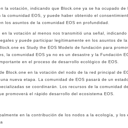
 en la votación, indicando que Block.one ya se ha ocupado de
en la comunidad EOS, y puede haber obtenido el consentimient
. en los asuntos de la comunidad EOS en profundidad.
e en la votación al menos nos transmitió una señal, indicand
legales y puede participar legítimamente en los asuntos de 
Block.one es Study the EOS Modelo de fundación para promove
s, la comunidad EOS ya no es un desastre y la Fundación EO
portante en el proceso de desarrollo ecológico de EOS.
n de Block.one en la votación del nodo de la red principal de E
 una nueva etapa. La comunidad de EOS pasará de un estado
specializadas se coordinarán. Los recursos de la comunidad 
que promoverá el rápido desarrollo del ecosistema EOS.
palmente en la contribución de los nodos a la ecología, y los
na