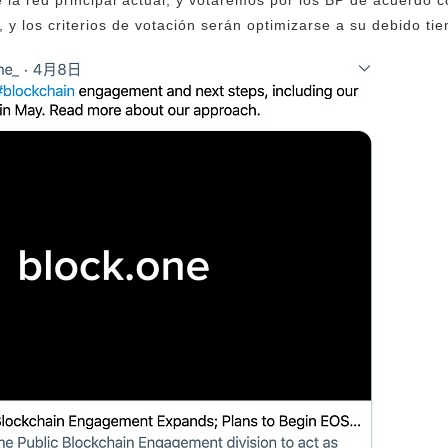
la red principal actual, y votaremos por los BP de acuerdo co
 y los criterios de votación serán optimizarse a su debido ti