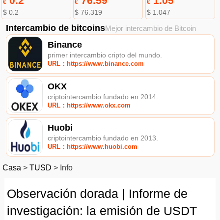
0.2
76.59
1.05
€
€
€
$ 0.2
$ 76.319
$ 1.047
Intercambio de bitcoins
Mejor intercambio de Bitcoin
Binance
primer intercambio cripto del mundo.
URL：https://www.binance.com
OKX
criptointercambio fundado en 2014.
URL：https://www.okx.com
Huobi
criptointercambio fundado en 2013.
URL：https://www.huobi.com
Casa
>
TUSD
>
Info
Observación dorada | Informe de
investigación: la emisión de USDT