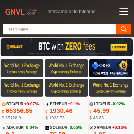
Intercambio de bitcoins
BTC/EUR
+0.07%
ETH/EUR
+0.1%
LTC/EUR
-0.02%
65356.85
1930.46
45.99
€
€
€
$ 65128.9
$ 1923.73
$ 45.83
ADA/EUR
-0.04%
SOL/EUR
-0.05%
XRP/EUR
+0.13%