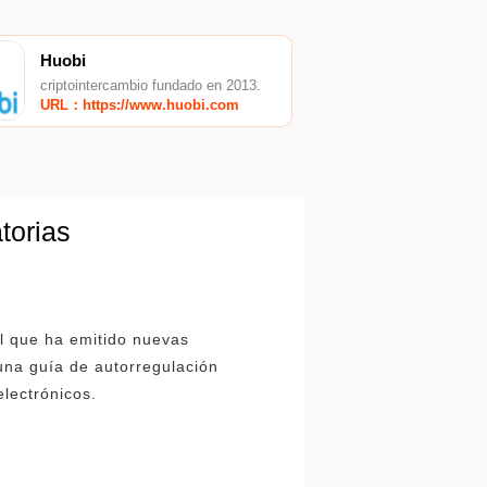
Huobi
criptointercambio fundado en 2013.
URL：https://www.huobi.com
torias
l que ha emitido nuevas
 una guía de autorregulación
electrónicos.