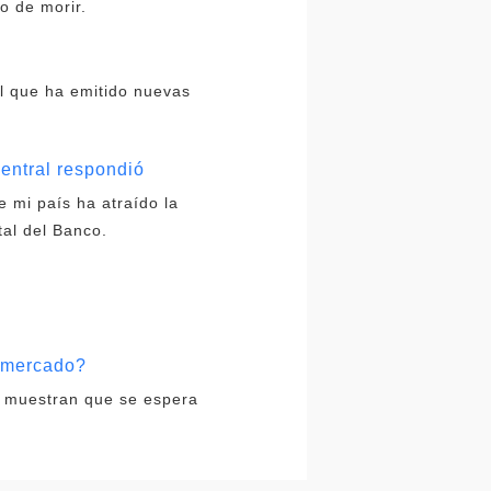
o de morir.
l que ha emitido nuevas
central respondió
e mi país ha atraído la
tal del Banco.
l mercado?
os muestran que se espera