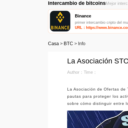
Intercambio de bitcoins
Mejor inter
Binance
primer intercambio cripto del m
URL：https://www.binance.c
Casa
>
BTC
>
Info
La Asociación STO
Author：
Time：
La Asociación de Ofertas de
pautas para proteger los act
sobre cómo distinguir entre lo