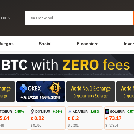
coins
Juegos
Social
Financiero
Inve
TC/EUR
-0.55%
DOT/EUR
-0.96%
ADA/EUR
-3.68%
SOL/EUR
-0.5
5.64
0.82
0.2
73.17
€
€
€
.48
$ 0.816
$ 0.201
$ 72.914