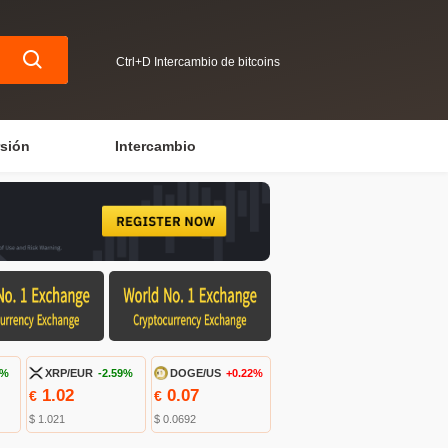
Ctrl+D Intercambio de bitcoins
rsión
Intercambio
7%
XRP/EUR
-2.59%
DOGE/US
+0.22%
1.02
0.07
€
€
$ 1.021
$ 0.0692