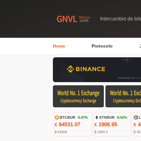
Intercambio de bit
Home
Protocolo
BTC/EUR
-0.47%
ETH/EUR
-0.52%
L
64531.07
1906.95
4
€
€
€
$ 64306
$ 1900.3
$ 45