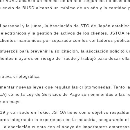
 de BUSD alcanzó un mínimo de un año: según las noticias del
de envío de BUSD alcanzó un mínimo de un año y la cantidad 
l personal y la junta, la Asociación de STO de Japón estable
 electrónicos y la gestión de activos de los clientes. JSTOA 
 clientes mantenidos por separado con los contadores públicos
uerzos para prevenir la solicitación, la asociación solicitó u
clientes mayores en riesgo de fraude y trabajó para desarrolla
mativa criptográfica
entar nuevas leyes que regulan las criptomonedas. Tanto la
EA) como la Ley de Servicios de Pago son enmiendas a las re
or en mayo.
19 y con sede en Tokio, JSTOA tiene como objetivo respaldar 
ores integrando la experiencia en la industria, asegurando el
s. La asociación cuenta con el apoyo de importantes empresa