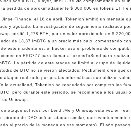
vinculado a BTC, y ayer, imBTC se vio comprometido en el in
n la pérdida de aproximadamente $ 300,000 en tokens ETH e
 Jinse Finance, el 18 de abril, Tokenlon emitió un mensaje 
ado y agotado. La investigación de seguimiento realizada por
swap perdió 1,278 ETH, por un valor aproximado de $ 220,00
lrededor de 18,37 imBTC a un precio más bajo, comenzando co
de este incidente es: el hacker usó el problema de compatibi
aciones en ERC777 para llamar a tokensToSend para realizar 
mBTC. La pérdida de este ataque se limitó al grupo de liqui
ustodia de BTC no se vieron afectados. PeckShield cree que 
ro ataque realizado por piratas informáticos que utilizan vuln
En la actualidad, Tokenlon ha reanudado por completo las fun
mBTC, pero durante este período, se recomienda a los usuari
C de Uniswap.
 de ataque sufridos por Lendf.Me y Uniswap esta vez en real
de pirateo de DAO usó un ataque similar, que eventualmente 
ulado al precio de la moneda en ese momento). El año pasado