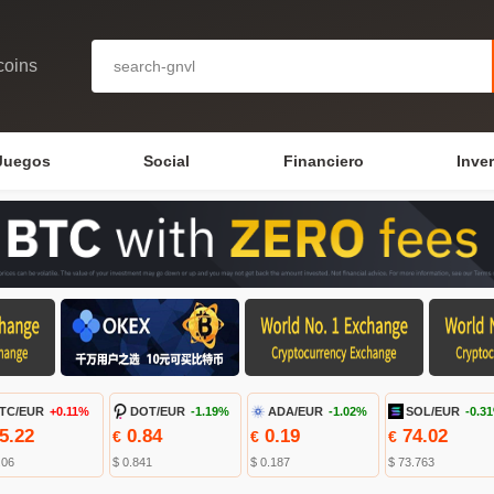
coins
Juegos
Social
Financiero
Inve
TC/EUR
+0.11%
DOT/EUR
-1.19%
ADA/EUR
-1.02%
SOL/EUR
-0.3
5.22
0.84
0.19
74.02
€
€
€
.06
$ 0.841
$ 0.187
$ 73.763