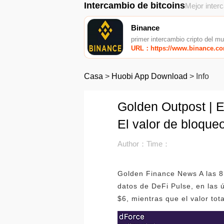
Intercambio de bitcoins
Mejor inter
Binance
primer intercambio cripto del m
URL：https://www.binance.c
Casa
>
Huobi App Download
>
Info
Golden Outpost | E
El valor de bloqu
Author：
Time：
Golden Finance News A las 8
datos de DeFi Pulse, en las 
$6, mientras que el valor to