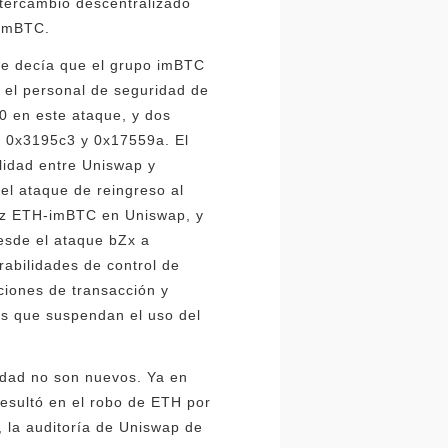
tercambio descentralizado
 imBTC.
que decía que el grupo imBTC
 el personal de seguridad de
0 en este ataque, y dos
n 0x3195c3 y 0x17559a. El
lidad entre Uniswap y
el ataque de reingreso al
dez ETH-imBTC en Uniswap, y
desde el ataque bZx a
erabilidades de control de
ciones de transacción y
os que suspendan el uso del
idad no son nuevos. Ya en
resultó en el robo de ETH por
, la auditoría de Uniswap de