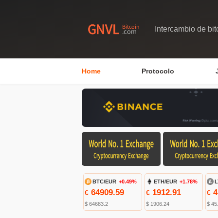
Intercambio de bit
Home
Protocolo
BTC/EUR
+0.49%
ETH/EUR
+1.78%
L
64909.59
1912.91
4
€
€
€
$ 64683.2
$ 1906.24
$ 45