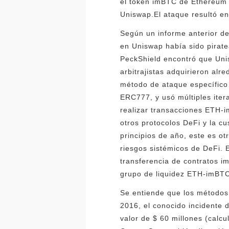
el token imBTC de Ethereum 
Uniswap.El ataque resultó e
Según un informe anterior de
en Uniswap había sido pirate
PeckShield encontró que Uni
arbitrajistas adquirieron a
método de ataque específico 
ERC777, y usó múltiples iter
realizar transacciones ETH-i
otros protocolos DeFi y la c
principios de año, este es ot
riesgos sistémicos de DeFi. 
transferencia de contratos i
grupo de liquidez ETH-imBT
Se entiende que los métodos
2016, el conocido incidente 
valor de $ 60 millones (calc