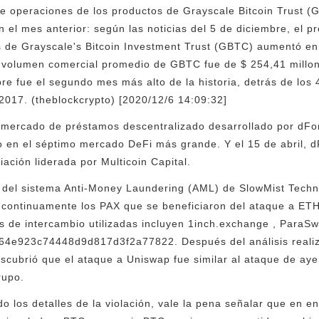
de operaciones de los productos de Grayscale Bitcoin Trust
el mes anterior: según las noticias del 5 de diciembre, el p
s de Grayscale's Bitcoin Investment Trust (GBTC) aumentó e
l volumen comercial promedio de GBTC fue de $ 254,41 millo
re fue el segundo mes más alto de la historia, detrás de los 
017. (theblockcrypto) [2020/12/6 14:09:32]
 mercado de préstamos descentralizado desarrollado por dFor
 en el séptimo mercado DeFi más grande. Y el 15 de abril, d
iación liderada por Multicoin Capital.
 del sistema Anti-Money Laundering (AML) de SlowMist Techno
 continuamente los PAX que se beneficiaron del ataque a ETH,
 de intercambio utilizadas incluyen 1inch.exchange , ParaSwa
64e923c74448d9d817d3f2a77822. Después del análisis realiz
scubrió que el ataque a Uniswap fue similar al ataque de aye
rupo.
o los detalles de la violación, vale la pena señalar que en e