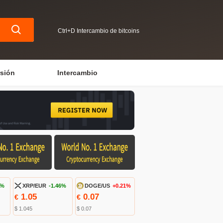
Ctrl+D Intercambio de bitcoins
rsión
Intercambio
1%
XRP/EUR
-1.46%
DOGE/US
+0.21%
1.05
0.07
€
€
$ 1.045
$ 0.07