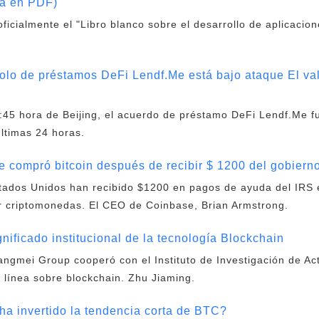
ta en PDF)
oficialmente el "Libro blanco sobre el desarrollo de aplicaci
colo de préstamos DeFi Lendf.Me está bajo ataque El va
:45 hora de Beijing, el acuerdo de préstamo DeFi Lendf.Me f
últimas 24 horas.
 compró bitcoin después de recibir $ 1200 del gobier
stados Unidos han recibido $1200 en pagos de ayuda del IRS
r criptomonedas. El CEO de Coinbase, Brian Armstrong.
nificado institucional de la tecnología Blockchain
Yangmei Group cooperó con el Instituto de Investigación de Act
 línea sobre blockchain. Zhu Jiaming.
a invertido la tendencia corta de BTC?