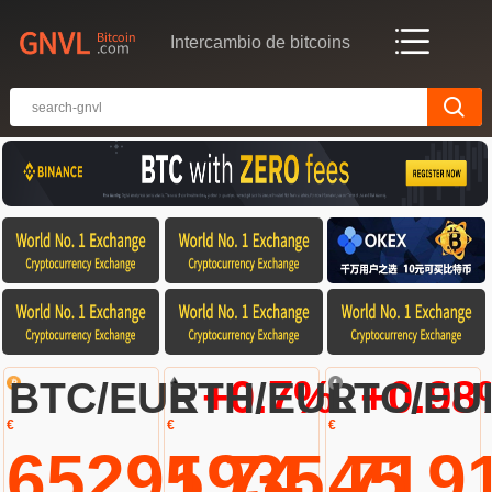
Intercambio de bitcoins
+0.7%
+0.98
BTC/EUR
ETH/EUR
LTC/EU
€
€
€
65295.74
1935.71
45.9