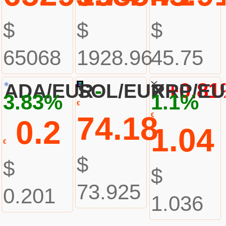
$
$
$
65068
1928.96
45.75
-
+0.8
ADA/EUR
SOL/EUR
XRP/E
3.83%
1.1%
€
74.18
€
0.2
1.04
€
$
$
$
73.925
0.201
1.036