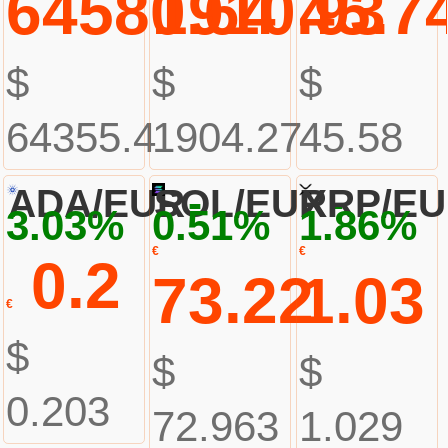
64580.64
1910.93
45.7
$
$
$
64355.4
1904.27
45.58
-
-
ADA/EUR
SOL/EUR
XRP/E
3.03%
0.51%
1.86%
€
€
0.2
73.22
1.03
€
$
$
$
0.203
72.963
1.029