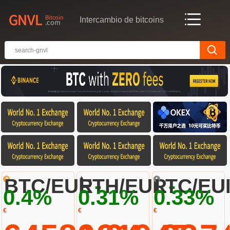
Intercambio de bitcoins
-
-
BTC/EUR
ETH/EUR
LTC/EU
0.4%
0.31%
0.33%
€
€
€