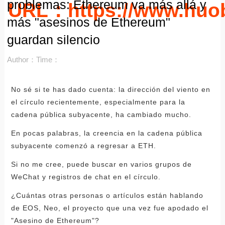
problemas: Ethereum va más allá y
URL：https://www.huo
más "asesinos de Ethereum"
guardan silencio
Author：
Time：
No sé si te has dado cuenta: la dirección del viento en
el círculo recientemente, especialmente para la
cadena pública subyacente, ha cambiado mucho.
En pocas palabras, la creencia en la cadena pública
subyacente comenzó a regresar a ETH.
Si no me cree, puede buscar en varios grupos de
WeChat y registros de chat en el círculo.
¿Cuántas otras personas o artículos están hablando
de EOS, Neo, el proyecto que una vez fue apodado el
"Asesino de Ethereum"?