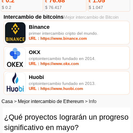
0.2
76.68
1.05
€
€
€
$ 0.2
$ 76.417
$ 1.047
Intercambio de bitcoins
Mejor intercambio de Bitcoin
Binance
primer intercambio cripto del mundo.
URL：https://www.binance.com
OKX
criptointercambio fundado en 2014.
URL：https://www.okx.com
Huobi
criptointercambio fundado en 2013.
URL：https://www.huobi.com
Casa
>
Mejor intercambio de Ethereum
>
Info
¿Qué proyectos lograrán un progreso
significativo en mayo?