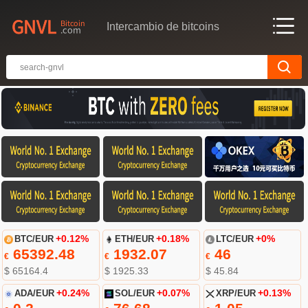
Intercambio de bitcoins
BTC/EUR
+0.12%
ETH/EUR
+0.18%
LTC/EUR
+0%
65392.48
1932.07
46
€
€
€
$ 65164.4
$ 1925.33
$ 45.84
ADA/EUR
+0.24%
SOL/EUR
+0.07%
XRP/EUR
+0.13%