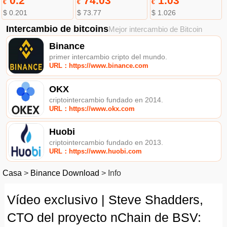
0.2
74.03
1.03
€
€
€
$ 0.201
$ 73.77
$ 1.026
Intercambio de bitcoins
Mejor intercambio de Bitcoin
Binance
primer intercambio cripto del mundo.
URL：https://www.binance.com
OKX
criptointercambio fundado en 2014.
URL：https://www.okx.com
Huobi
criptointercambio fundado en 2013.
URL：https://www.huobi.com
Casa
>
Binance Download
>
Info
Vídeo exclusivo | Steve Shadders,
CTO del proyecto nChain de BSV: