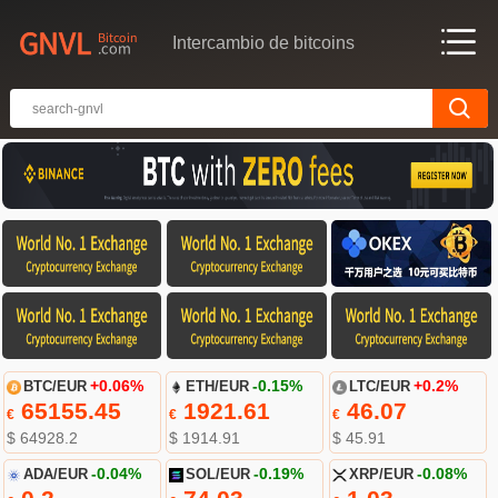
Intercambio de bitcoins
BTC/EUR
+0.06%
ETH/EUR
-0.15%
LTC/EUR
+0.2%
65155.45
1921.61
46.07
€
€
€
$ 64928.2
$ 1914.91
$ 45.91
ADA/EUR
-0.04%
SOL/EUR
-0.19%
XRP/EUR
-0.08%