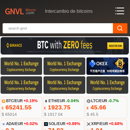
Intercambio de bitcoins
BTC/EUR
+0.19%
ETH/EUR
-0.04%
LTC/EUR
-0.7%
65241.55
1923.75
45.66
€
€
€
$ 65014
$ 1917.04
$ 45.5
ADA/EUR
+0.02%
SOL/EUR
+0.89%
XRP/EUR
+0.68%