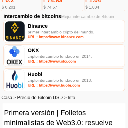
0.2
74.83
1.04
€
€
€
$ 0.201
$ 74.57
$ 1.034
Intercambio de bitcoins
Mejor intercambio de Bitcoin
Binance
primer intercambio cripto del mundo.
URL：https://www.binance.com
OKX
criptointercambio fundado en 2014.
URL：https://www.okx.com
Huobi
criptointercambio fundado en 2013.
URL：https://www.huobi.com
Casa
>
Precio de Bitcoin USD
>
Info
Primera versión | Folletos
minimalistas de Web3.0: resuelve