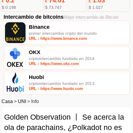
0.2
74.01
1.03
€
€
€
$ 0.198
$ 73.747
$ 1.027
Intercambio de bitcoins
Mejor intercambio de Bitcoin
Binance
primer intercambio cripto del mundo.
URL：https://www.binance.com
OKX
criptointercambio fundado en 2014.
URL：https://www.okx.com
Huobi
criptointercambio fundado en 2013.
URL：https://www.huobi.com
Casa
>
UNI
>
Info
Golden Observation 丨 Se acerca la
ola de parachains, ¿Polkadot no es