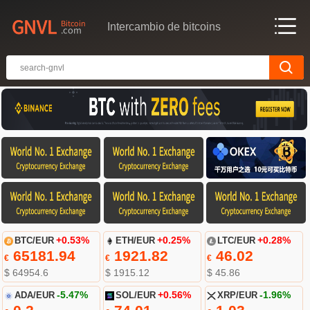
Intercambio de bitcoins
BTC/EUR
+0.53%
ETH/EUR
+0.25%
LTC/EUR
+0.28%
65181.94
1921.82
46.02
€
€
€
$ 64954.6
$ 1915.12
$ 45.86
ADA/EUR
-5.47%
SOL/EUR
+0.56%
XRP/EUR
-1.96%