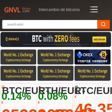
Intercambio de bitcoins
-
-
BTC/EUR
ETH/EUR
LTC/EU
0.14%
0.08%
€
46.3
€
€