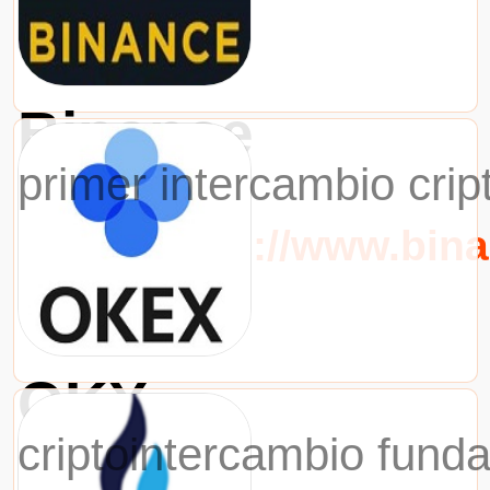
Binance
primer intercambio cri
URL：https://www.bin
OKX
criptointercambio fund