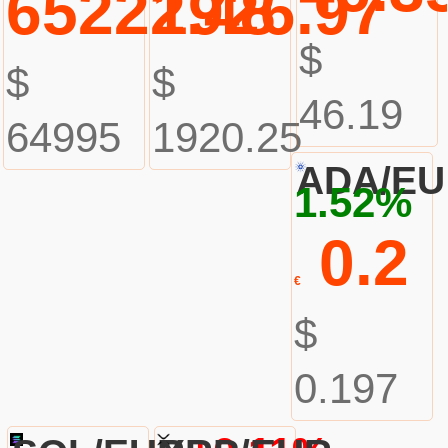
65222.48
1926.97
$
$
$
46.19
64995
1920.25
ADA/E
1.52%
0.2
€
$
0.197