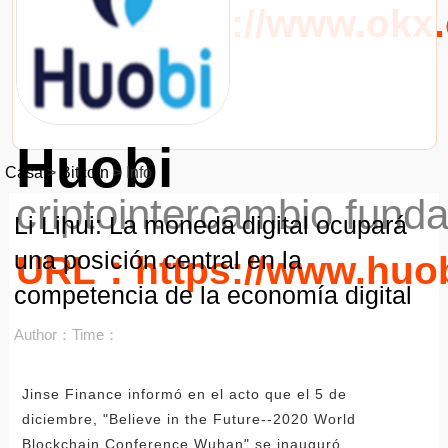
URL：https://www.okx
Huobi
Casa
>
Bitcoin
>
Info
criptointercambio fund
Li Lihui: La moneda digital ocupará
una posición central en la
URL：https://www.huo
competencia de la economía digital
Author：
Time：
Jinse Finance informó en el acto que el 5 de
diciembre, "Believe in the Future--2020 World
Blockchain Conference Wuhan" se inauguró