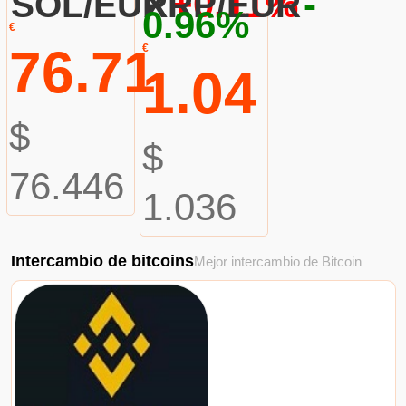
+0.11%
-
SOL/EUR
XRP/EUR
0.96%
€
76.71
€
1.04
$
$
76.446
1.036
Intercambio de bitcoins
Mejor intercambio de Bitcoin