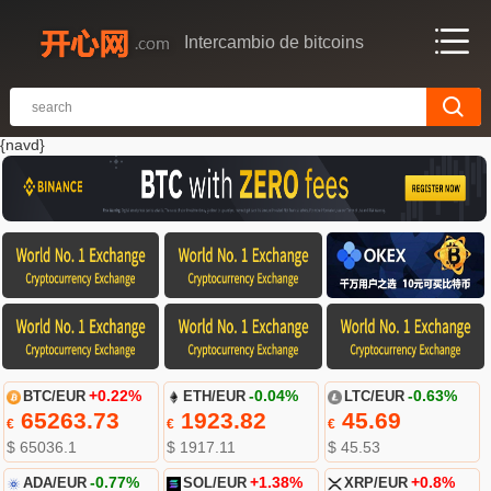
Intercambio de bitcoins
{navd}
BTC/EUR
+0.22%
ETH/EUR
-0.04%
LTC/EUR
-0.63%
65263.73
1923.82
45.69
€
€
€
$ 65036.1
$ 1917.11
$ 45.53
ADA/EUR
-0.77%
SOL/EUR
+1.38%
XRP/EUR
+0.8%