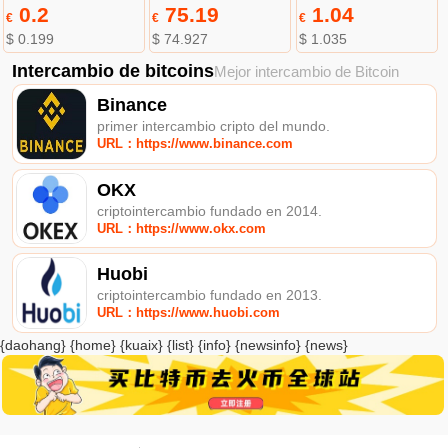
0.2
75.19
1.04
€
€
€
$ 0.199
$ 74.927
$ 1.035
Intercambio de bitcoins
Mejor intercambio de Bitcoin
Binance
primer intercambio cripto del mundo.
URL：https://www.binance.com
OKX
criptointercambio fundado en 2014.
URL：https://www.okx.com
Huobi
criptointercambio fundado en 2013.
URL：https://www.huobi.com
{daohang} {home} {kuaix} {list} {info} {newsinfo} {news}