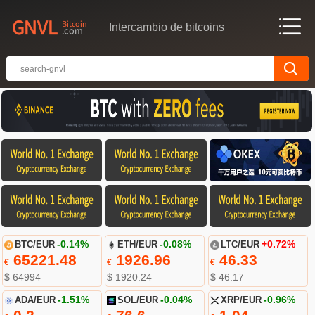
Intercambio de bitcoins
BTC/EUR
-0.14%
ETH/EUR
-0.08%
LTC/EUR
+0.72%
65221.48
1926.96
46.33
€
€
€
$ 64994
$ 1920.24
$ 46.17
ADA/EUR
-1.51%
SOL/EUR
-0.04%
XRP/EUR
-0.96%