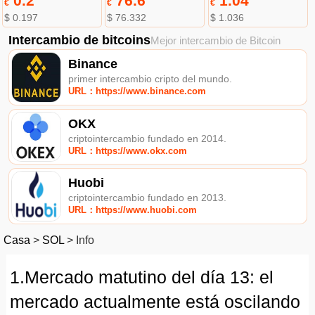
0.2
76.6
1.04
€
€
€
$ 0.197
$ 76.332
$ 1.036
Intercambio de bitcoins
Mejor intercambio de Bitcoin
Binance
primer intercambio cripto del mundo.
URL：https://www.binance.com
OKX
criptointercambio fundado en 2014.
URL：https://www.okx.com
Huobi
criptointercambio fundado en 2013.
URL：https://www.huobi.com
Casa
>
SOL
>
Info
1.Mercado matutino del día 13: el
mercado actualmente está oscilando