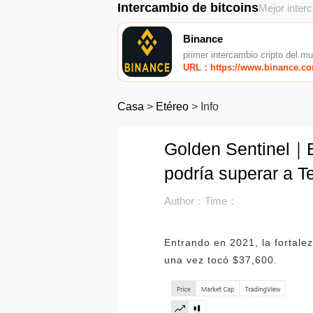
Intercambio de bitcoins
Mejor inter
Binance
primer intercambio cripto del m
URL：https://www.binance.c
Casa
>
Etéreo
>
Info
Golden Sentinel｜E
podría superar a T
Author：
Time：
Entrando en 2021, la fortale
una vez tocó $37,600.