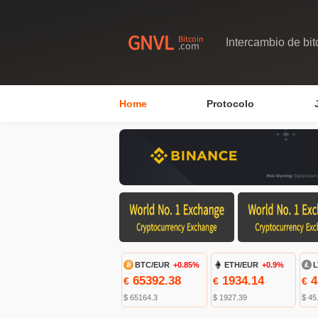
Intercambio de bit
Home
Protocolo
BTC/EUR
+0.85%
ETH/EUR
+0.9%
L
65392.38
1934.14
4
€
€
€
$ 65164.3
$ 1927.39
$ 45