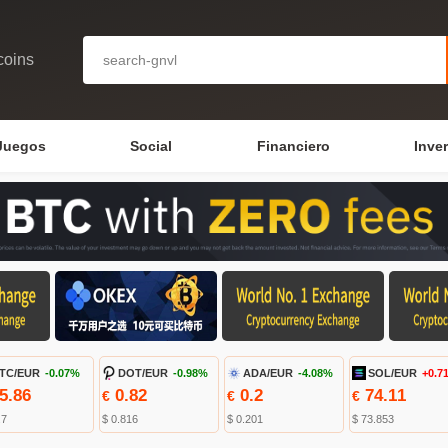
coins
Juegos
Social
Financiero
Inve
TC/EUR
-0.07%
DOT/EUR
-0.98%
ADA/EUR
-4.08%
SOL/EUR
+0.7
5.86
0.82
0.2
74.11
€
€
€
.7
$ 0.816
$ 0.201
$ 73.853