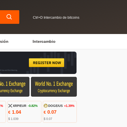
Ctrl+D Intercambio de bitcoins
rsión
Intercambio
1%
XRP/EUR
-0.82%
DOGE/US
+1.39%
1.04
0.07
€
€
$ 1.039
$ 0.07