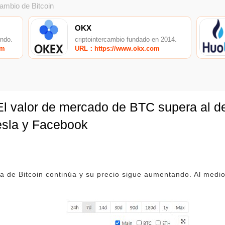
cambio de Bitcoin
OKX
undo.
criptointercambio fundado en 2014.
om
URL：https://www.okx.com
l valor de mercado de BTC supera al de
esla y Facebook
za de Bitcoin continúa y su precio sigue aumentando. Al medi