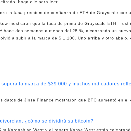
cifrado. haga clic para leer
pero la tasa premium de confianza de ETH de Grayscale cae 
 Skew mostraron que la tasa de prima de Grayscale ETH Trust
% hace dos semanas a menos del 25 %, alcanzando un nuevo
lvió a subir a la marca de $ 1,100. Uno arriba y otro abajo, 
supera la marca de $39 000 y muchos indicadores refl
los datos de Jinse Finance mostraron que BTC aumentó en el c
divorcian, ¿cómo se dividirá su bitcoin?
 Kim Kardashian West y el rapero Kanye West están celebran