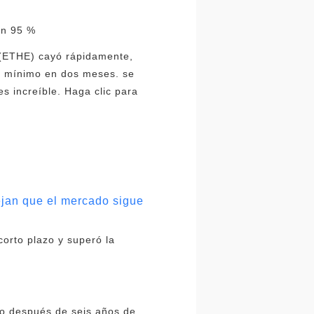
un 95 %
 (ETHE) cayó rápidamente,
 mínimo en dos meses. se
es increíble. Haga clic para
ejan que el mercado sigue
orto plazo y superó la
do después de seis años de