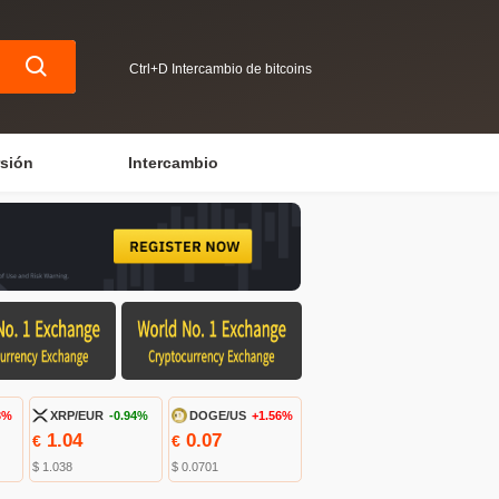
Ctrl+D Intercambio de bitcoins
rsión
Intercambio
3%
XRP/EUR
-0.94%
DOGE/US
+1.56%
1.04
0.07
€
€
$ 1.038
$ 0.0701