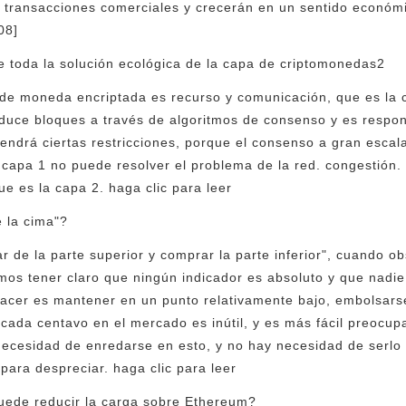
en transacciones comerciales y crecerán en un sentido económ
08]
e toda la solución ecológica de la capa de criptomonedas2
 de moneda encriptada es recurso y comunicación, que es la 
duce bloques a través de algoritmos de consenso y es respon
endrá ciertas restricciones, porque el consenso a gran escala 
a capa 1 no puede resolver el problema de la red. congestión.
que es la capa 2. haga clic para leer
 la cima"?
de la parte superior y comprar la parte inferior", cuando o
os tener claro que ningún indicador es absoluto y que nadie
hacer es mantener en un punto relativamente bajo, embolsars
r cada centavo en el mercado es inútil, y es más fácil preocup
necesidad de enredarse en esto, y no hay necesidad de serlo
 para despreciar. haga clic para leer
puede reducir la carga sobre Ethereum?