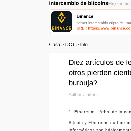
Intercambio de bitcoins
Mejor inter
Binance
primer intercambio cripto del m
URL：https://www.binance.c
Casa
>
DOT
>
Info
Diez artículos de l
otros pierden cient
burbuja?
Author：
Time：
1, Ethereum - Árbol de la co
Bitcoin y Ethereum no fueron
informáticos son básicamente