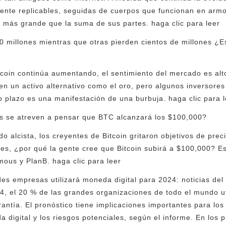
ente replicables, seguidas de cuerpos que funcionan en armo
 más grande que la suma de sus partes. haga clic para leer
 millones mientras que otras pierden cientos de millones ¿Es 
tcoin continúa aumentando, el sentimiento del mercado es al
 en un activo alternativo como el oro, pero algunos inversore
to plazo es una manifestación de una burbuja. haga clic para 
s se atreven a pensar que BTC alcanzará los $100,000?
o alcista, los creyentes de Bitcoin gritaron objetivos de pre
s, ¿por qué la gente cree que Bitcoin subirá a $100,000? E
ous y PlanB. haga clic para leer
des empresas utilizará moneda digital para 2024: noticias de
4, el 20 % de las grandes organizaciones de todo el mundo ut
ntía. El pronóstico tiene implicaciones importantes para los
da digital y los riesgos potenciales, según el informe. En los