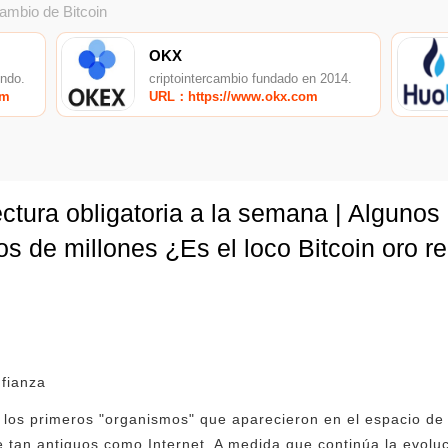
cambio de Bitcoin
OKX
undo.
criptointercambio fundado en 2014.
om
URL：https://www.okx.com
ectura obligatoria a la semana | Algunos
os de millones ¿Es el loco Bitcoin oro r
nfianza
 los primeros "organismos" que aparecieron en el espacio de 
 tan antiguos como Internet. A medida que continúa la evolu