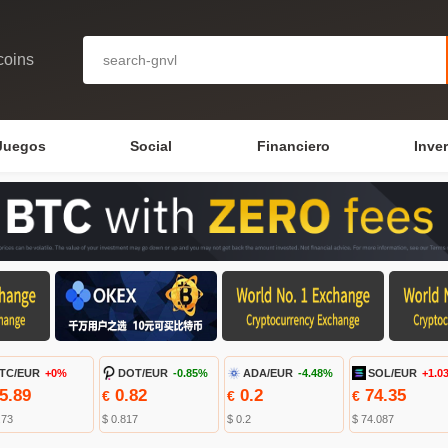
coins
Juegos
Social
Financiero
Inve
TC/EUR
+0%
DOT/EUR
-0.85%
ADA/EUR
-4.48%
SOL/EUR
+1.0
5.89
0.82
0.2
74.35
€
€
€
.73
$ 0.817
$ 0.2
$ 74.087