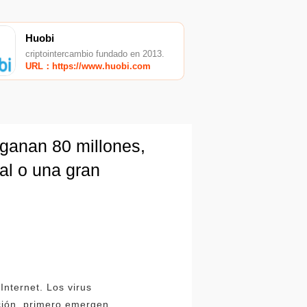
Huobi
criptointercambio fundado en 2013.
URL：https://www.huobi.com
 ganan 80 millones,
eal o una gran
Internet. Los virus
ción, primero emergen