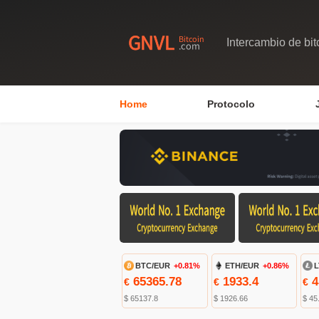
Intercambio de bit
Home
Protocolo
BTC/EUR
+0.81%
ETH/EUR
+0.86%
L
65365.78
1933.4
4
€
€
€
$ 65137.8
$ 1926.66
$ 45