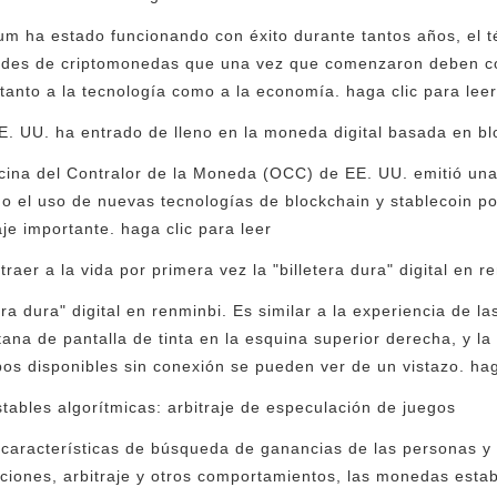
m ha estado funcionando con éxito durante tantos años, el t
edes de criptomonedas que una vez que comenzaron deben cont
tanto a la tecnología como a la economía. haga clic para lee
EE. UU. ha entrado de lleno en la moneda digital basada en b
icina del Contralor de la Moneda (OCC) de EE. UU. emitió una
o el uso de nuevas tecnologías de blockchain y stablecoin po
e importante. haga clic para leer
aer a la vida por primera vez la "billetera dura" digital en r
era dura" digital en renminbi. Es similar a la experiencia de la
tana de pantalla de tinta en la esquina superior derecha, y l
mpos disponibles sin conexión se pueden ver de un vistazo. hag
tables algorítmicas: arbitraje de especulación de juegos
características de búsqueda de ganancias de las personas y
ciones, arbitraje y otros comportamientos, las monedas estab